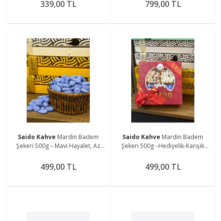
339,00 TL
799,00 TL
Saido Kahve
Mardin Badem
Saido Kahve
Mardin Badem
Şekeri 500g – Mavi Hayalet, Az
Şekeri 500g –Hediyelik-Karışık
Şekerli Taze Ve Katkısız, Günlük
Hayalet, Taze Ve Katkısız, Günlük
Üretim
Üretim
499,00 TL
499,00 TL