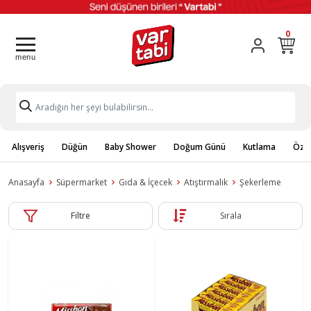
0
Alışveriş
Düğün
Baby Shower
Doğum Günü
Kutlama
Özel
Anasayfa
Süpermarket
Gıda & İçecek
Atıştırmalık
Şekerleme
Filtre
Sırala