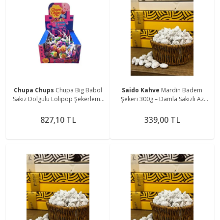
Chupa Chups
Chupa Big Babol
Saido Kahve
Mardin Badem
Sakız Dolgulu Lolipop Şekerleme
Şekeri 300g – Damla Sakızlı Az
12 G. * 50 Adetli
şekerli, Günlük Taze Üretim
827,10 TL
339,00 TL