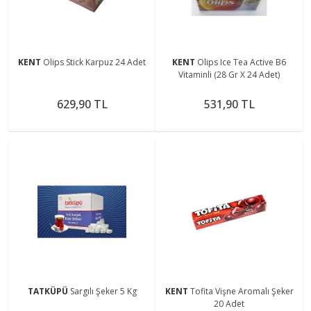
KENT
Olips Stick Karpuz 24 Adet
KENT
Olips Ice Tea Active B6
Vitaminli (28 Gr X 24 Adet)
629,90 TL
531,90 TL
TATKÜPÜ
Sargılı Şeker 5 Kg
KENT
Tofita Vişne Aromalı Şeker
20 Adet