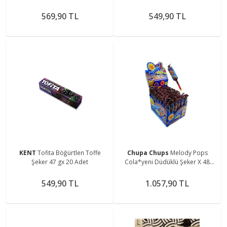
569,90 TL
549,90 TL
KENT
Tofita Böğürtlen Toffe
Chupa Chups
Melody Pops
Şeker 47 gx 20 Adet
Cola*yeni Düdüklü Şeker X 48
Adet
549,90 TL
1.057,90 TL