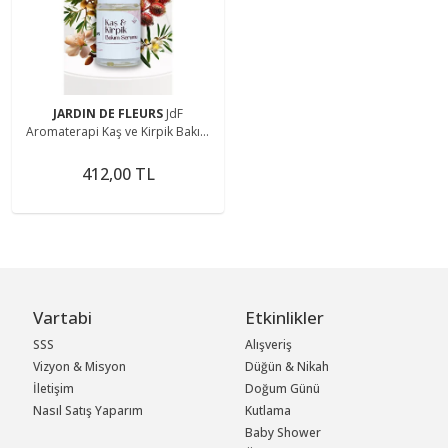
JARDIN DE FLEURS
JdF
Aromaterapi Kaş ve Kirpik Bakım
Serumu 10 mL
412,00 TL
Vartabi
Etkinlikler
SSS
Alışveriş
Vizyon & Misyon
Düğün & Nikah
İletişim
Doğum Günü
Nasıl Satış Yaparım
Kutlama
Baby Shower