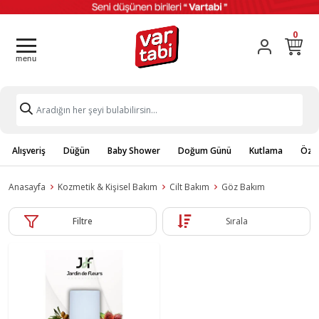
0
Alışveriş
Düğün
Baby Shower
Doğum Günü
Kutlama
Özel
Anasayfa
Kozmetik & Kişisel Bakım
Cilt Bakım
Göz Bakım
Filtre
Sırala