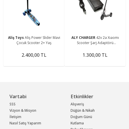
Aliş Toys
Aliş Power Slider Mavi
ALY CHARGER
42v 2a Xıaomı
Çocuk Scooter 2+ Yaş
Scooter Şarj Adaptörü
M365m365propro2 Nınebot
(TÜM MODELLER) Tek Pim Uç-
2.400,00 TL
1.300,00 TL
laptop Tip
Vartabi
Etkinlikler
SSS
Alışveriş
Vizyon & Misyon
Düğün & Nikah
İletişim
Doğum Günü
Nasıl Satış Yaparım
Kutlama