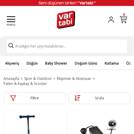
0
Alışveriş
Düğün
Baby Shower
Doğum Günü
Kutlama
Özel
Anasayfa
Spor & Outdoor
Ekipman & Aksesuar
Paten & Kaykay & Scooter
Filtre
Sırala