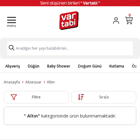
0
Alışveriş
Düğün
Baby Shower
Doğum Günü
Kutlama
Özel
Anasayfa
Aksesuar
Altın
Filtre
Sırala
" Altın"
kategorisinde ürün bulunmamaktadır.