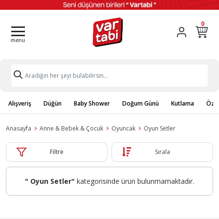
0
Alışveriş
Düğün
Baby Shower
Doğum Günü
Kutlama
Özel
Anasayfa
Anne & Bebek & Çocuk
Oyuncak
Oyun Setler
Filtre
Sırala
" Oyun Setler"
kategorisinde ürün bulunmamaktadır.