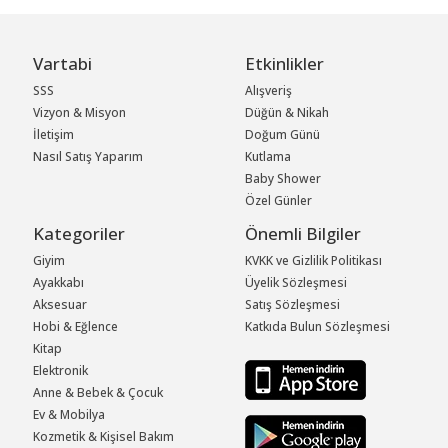
Vartabi
Etkinlikler
SSS
Alışveriş
Vizyon & Misyon
Düğün & Nikah
İletişim
Doğum Günü
Nasıl Satış Yaparım
Kutlama
Baby Shower
Özel Günler
Kategoriler
Önemli Bilgiler
Giyim
KVKK ve Gizlilik Politikası
Ayakkabı
Üyelik Sözleşmesi
Aksesuar
Satış Sözleşmesi
Hobi & Eğlence
Katkıda Bulun Sözleşmesi
Kitap
Elektronik
Anne & Bebek & Çocuk
Ev & Mobilya
Kozmetik & Kişisel Bakım