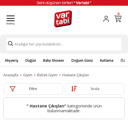
0
Alışveriş
Düğün
Baby Shower
Doğum Günü
Kutlama
Özel
Anasayfa
Giyim
Bebek Giyim
Hastane Çıkışları
Filtre
Sırala
" Hastane Çıkışları"
kategorisinde ürün
bulunmamaktadır.