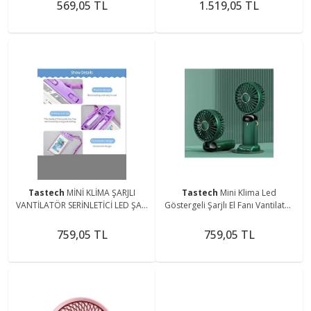
Spray
Kamp ve Yatak Odası
569,05 TL
1.519,05 TL
Tastech
MİNİ KLİMA ŞARJLI
Tastech
Mini Klima Led
VANTİLATÖR SERİNLETİCİ LED ŞARJ
Göstergeli Şarjlı El Fanı Vantilatör
GÖSTERGELİ EL FANI Seyahat
5 Kademeli Hız Serinletici
Kamp ve Yatak Odası
Parfümlü Fan
759,05 TL
759,05 TL