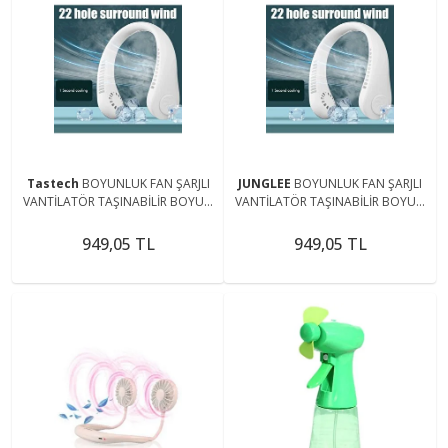
Tastech
BOYUNLUK FAN ŞARJLI
JUNGLEE
BOYUNLUK FAN ŞARJLI
VANTİLATÖR TAŞINABİLİR BOYUN
VANTİLATÖR TAŞINABİLİR BOYUN
FANI ŞARJ EDİLEBİLİR HAVA
FANI ŞARJ EDİLEBİLİR HAVA
SOĞUTUCU
SOĞUTUCU
949,05 TL
949,05 TL