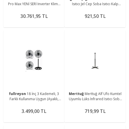
Pro Max YENİ SERİ Inverter Klima
Isıtıcı Jel Cep Soba Isıtıcı Kalp
12.000 BTU (MONTAJ DAHİL)
Şekilli El Cep Isıtma
30.761,95 TL
921,50 TL
fullreyon
18 İnç 3 Kademeli, 3
Merttuğ
Merttuğ Alf Ufo Kumtel
Farklı Kullanıma Uygun (Ayaklı,
Uyumlu Lüks İnfrared Isıtıcı Soba
Duvara Monte ve Yerde) Sanayi
Ayağı
Tipi Vantilatör
3.499,00 TL
719,99 TL