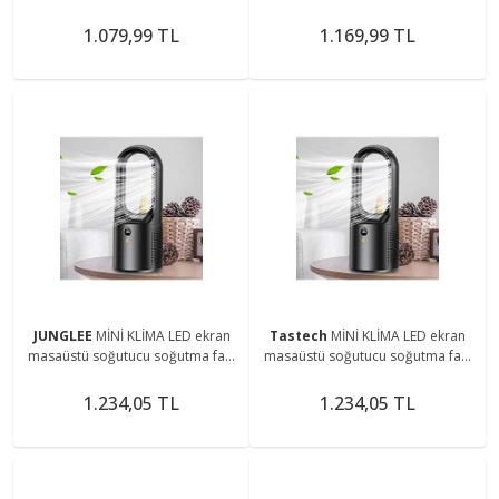
1.079,99 TL
1.169,99 TL
JUNGLEE
MİNİ KLİMA LED ekran
Tastech
MİNİ KLİMA LED ekran
masaüstü soğutucu soğutma fanı
masaüstü soğutucu soğutma fanı
EV VE ofis için taşınabilir sessiz
EV VE ofis için taşınabilir sessiz
ŞARJLI FAN
ŞARJLI FAN
1.234,05 TL
1.234,05 TL