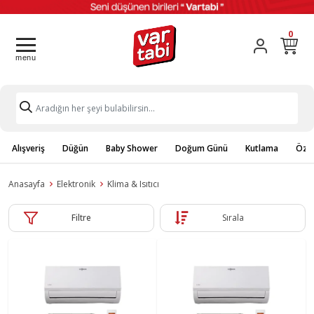
0
Alışveriş
Düğün
Baby Shower
Doğum Günü
Kutlama
Özel
Anasayfa
Elektronik
Klima & Isıtıcı
Filtre
Sırala