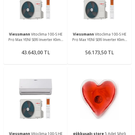
Viessmann
Vitoclima 100-S HE
Viessmann
Vitoclima 100-S HE
Pro Max YENİ SERİ Inverter Klima
Pro Max YENİ SERİ Inverter Klima
18.000 BTU (MONTAJ DAHİL)
24.000 BTU (MONTAJ DAHİL)
43.643,00 TL
56.173,50 TL
Viessmann
Vitoclima 100-S HE
gökkuşağı store
5 Adet Sihirli