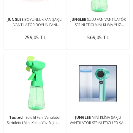
JUNGLEE
BOYUNLUK FAN ŞARJLI
JUNGLEE
SULU FAN VANTİLATÖR
VANTİLATÖR BOYUN FANI
SERİNLETİCİ MİNİ KLİMA YÜZ
SERİNLETİCİ MİNİ VANTİLATÖR
SOĞUTMA FANI 350 ML SU TANKI
PİLLİ WATER SPRAY FAN
759,05 TL
569,05 TL
Tastech
Sulu El Fanı Vantilatör
JUNGLEE
MİNİ KLİMA ŞARJLI
Serinletici Mini Klima Yüz Soğutma
VANTİLATÖR SERİNLETİCİ LED ŞARJ
Fanı 350 ml Su Tankı Pilli Water
GÖSTERGELİ EL FANI Seyahat