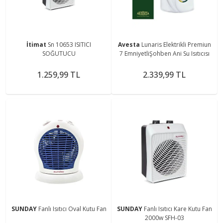
İtimat
Sn 10653 ISITICI
Avesta
Lunaris Elektrikli Premiun
SOĞUTUCU
7 EmniyetliŞohben Ani Su Isıtıcısı
1.259,99 TL
2.339,99 TL
SUNDAY
Fanlı Isıtıcı Oval Kutu Fan
SUNDAY
Fanlı Isıtıcı Kare Kutu Fan
2000w SFH-03