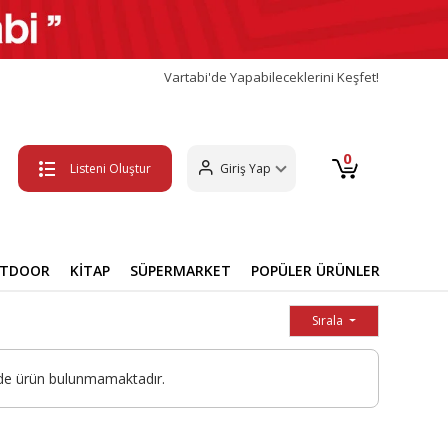
Vartabi'de Yapabileceklerini Keşfet!
0
Listeni Oluştur
Giriş Yap
UTDOOR
KİTAP
SÜPERMARKET
POPÜLER ÜRÜNLER
Sırala
nde ürün bulunmamaktadır.