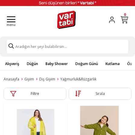
0
Alışveriş
Düğün
Baby Shower
Doğum Günü
Kutlama
Özel
Anasayfa
Giyim
Dış Giyim
Yağmurluk&Rüzgarlık
Filtre
Sırala