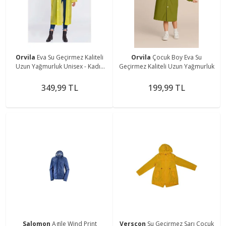
Orvila
Eva Su Geçirmez Kaliteli
Orvila
Çocuk Boy Eva Su
Uzun Yağmurluk Unisex - Kadın
Geçirmez Kaliteli Uzun Yağmurluk
Erkek Kapüşonlu Çıtçıtlı Standart
Beden
349,99 TL
199,99 TL
Salomon
Agile Wind Print
Verscon
Su Geçirmez Sarı Çocuk