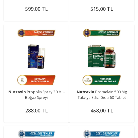
Içeren Takviye Edici Gıda 120
Içeren Takviye Edici Gıda 120
Tablet
Tablet
599,00 TL
515,00 TL
Nutraxin
Propolis Sprey 30 Ml -
Nutraxin
Bromelain 500 Mg
Boğaz Spreyi
Takviye Edici Gıda 60 Tablet
288,00 TL
458,00 TL