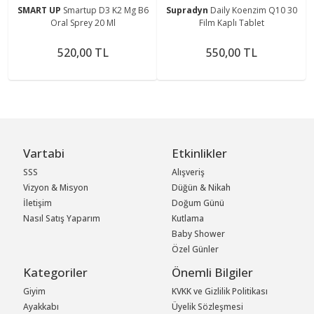
SMART UP
Smartup D3 K2 Mg B6
Supradyn
Daily Koenzim Q10 30
Oral Sprey 20 Ml
Film Kaplı Tablet
520,00 TL
550,00 TL
Vartabi
Etkinlikler
SSS
Alışveriş
Vizyon & Misyon
Düğün & Nikah
İletişim
Doğum Günü
Nasıl Satış Yaparım
Kutlama
Baby Shower
Özel Günler
Kategoriler
Önemli Bilgiler
Giyim
KVKK ve Gizlilik Politikası
Ayakkabı
Üyelik Sözleşmesi