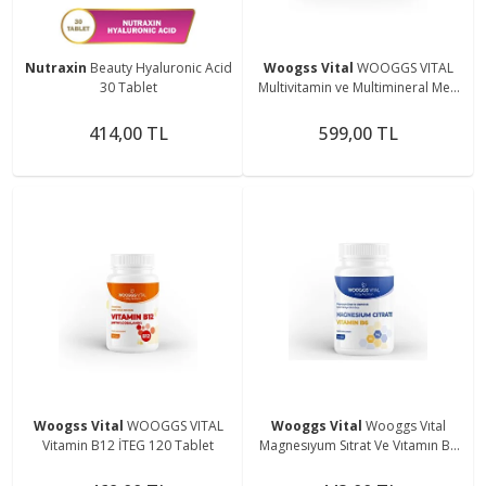
Nutraxin
Beauty Hyaluronic Acid
Woogss Vital
WOOGGS VITAL
30 Tablet
Multivitamin ve Multimineral Men
İçeren Takviye Edici Gıda 120
Kapsül
414,00 TL
599,00 TL
Woogss Vital
WOOGGS VITAL
Wooggs Vital
Wooggs Vıtal
Vitamin B12 İTEG 120 Tablet
Magnesıyum Sıtrat Ve Vıtamın B6
Iteg 120 Tablet