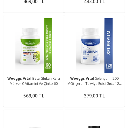
469,00 TL
443,00 TL
Wooggs Vital
Beta Glukan Kara
Wooggs Vital
Selenyum (200
Mürver C Vitamini Ve Çinko 60
ΜG) Içeren Takviye Edici Gıda 120
Tablet
Tablet
569,00 TL
379,00 TL