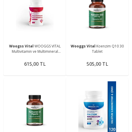
Woogss Vital
WOOGGS VITAL
Wooggs Vital
Koenzim Q10 30
Multivitamin ve Multimineral
Tablet
Female 50+ İTEG 120 Kapsül
615,00 TL
505,00 TL