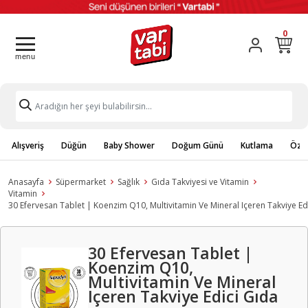
0
Alışveriş
Düğün
Baby Shower
Doğum Günü
Kutlama
Özel
Anasayfa
Süpermarket
Sağlık
Gıda Takviyesi ve Vitamin
Vitamin
30 Efervesan Tablet | Koenzim Q10, Multivitamin Ve Mineral Içeren Takviye Ed
30 Efervesan Tablet |
Koenzim Q10,
Multivitamin Ve Mineral
Içeren Takviye Edici Gıda