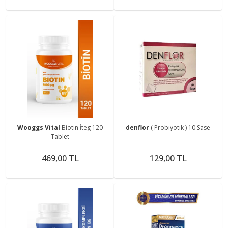
Wooggs Vital
Biotin İteg 120
denflor
( Probıyotık ) 10 Sase
Tablet
469,00 TL
129,00 TL