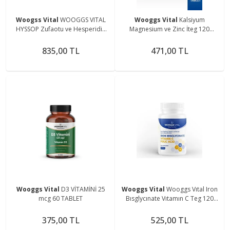
Woogss Vital
WOOGGS VITAL
Wooggs Vital
Kalsiyum
HYSSOP Zufaotu ve Hesperidin
Magnesium ve Zinc İteg 120
İTEG 120 Tablet
Tablet
835,00 TL
471,00 TL
Wooggs Vital
D3 VİTAMİNİ 25
Wooggs Vital
Wooggs Vıtal Iron
mcg 60 TABLET
Bısglycınate Vıtamın C Teg 120
Tablet
375,00 TL
525,00 TL