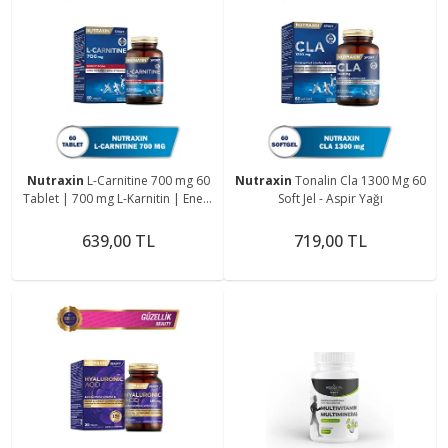
Nutraxin
L-Carnitine 700 mg 60
Nutraxin
Tonalin Cla 1300 Mg 60
Tablet | 700 mg L-Karnitin | Enerji
Soft Jel - Aspir Yağı
& Yağ Metabolizması Desteği
639,00 TL
719,00 TL