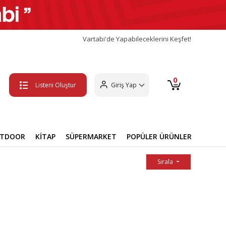
Vartabi'de Yapabileceklerini Keşfet!
0
Listeni Oluştur
Giriş Yap
UTDOOR
KİTAP
SÜPERMARKET
POPÜLER ÜRÜNLER
Sırala