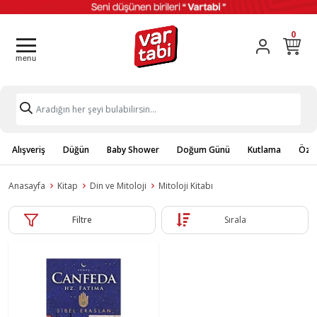
0
Alışveriş
Düğün
Baby Shower
Doğum Günü
Kutlama
Özel
Anasayfa
Kitap
Din ve Mitoloji
Mitoloji Kitabı
Filtre
Sırala