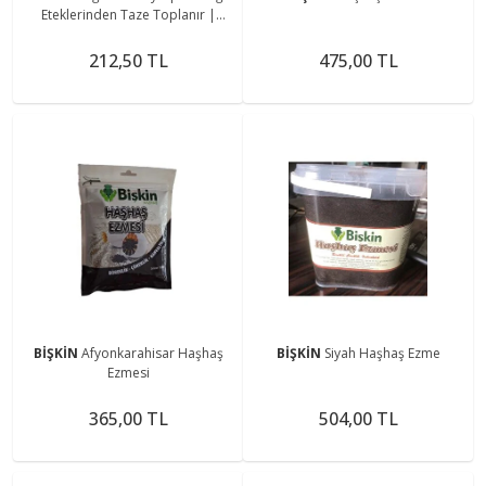
Eteklerinden Taze Toplanır |
Katkısız Aromatik Biberiye 250 gr
212,50 TL
475,00 TL
BİŞKİN
Afyonkarahisar Haşhaş
BİŞKİN
Siyah Haşhaş Ezme
Ezmesi
365,00 TL
504,00 TL