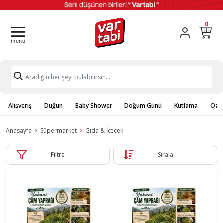
0
Alışveriş
Düğün
Baby Shower
Doğum Günü
Kutlama
Özel
Anasayfa
Süpermarket
Gıda & İçecek
Filtre
Sırala