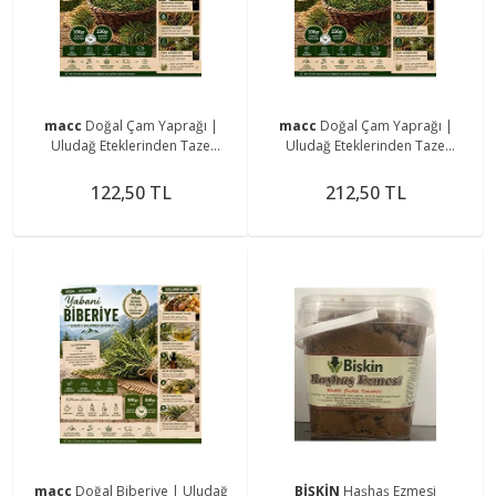
macc
Doğal Çam Yaprağı |
macc
Doğal Çam Yaprağı |
Uludağ Eteklerinden Taze
Uludağ Eteklerinden Taze
Toplanır | Katkısız Aromatik Çam
Toplanır | Katkısız Aromatik Çam
İğnesi 100 gr
İğnesi 250 gr
122,50 TL
212,50 TL
macc
Doğal Biberiye | Uludağ
BİŞKİN
Haşhaş Ezmesi