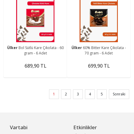
Ülker
Bol Sütlü Kare Çikolata - 60
Ülker
60% Bitter Kare Çikolata -
gram - 6 Adet
70 gram - 6 Adet
689,90 TL
699,90 TL
1
2
3
4
5
Sonraki
Vartabi
Etkinlikler