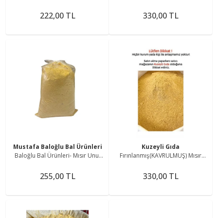
Unu 1 Kg
Mısır Unu 1 Kg
222,00 TL
330,00 TL
Mustafa Baloğlu Bal Ürünleri
Kuzeyli Gıda
Baloğlu Bal Ürünleri- Mısır Unu-
Fırınlanmış(KAVRULMUŞ) Mısır
Kavrulmuş (FIRINLANMIŞ) Mısır -1
Unu 1 Kg
kg
255,00 TL
330,00 TL