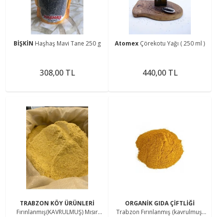
BİŞKİN
Haşhaş Mavi Tane 250 g
Atomex
Çörekotu Yağı ( 250 ml )
308,00 TL
440,00 TL
TRABZON KÖY ÜRÜNLERİ
ORGANİK GIDA ÇİFTLİĞİ
Fırınlanmış(KAVRULMUŞ) Mısır
Trabzon Fırınlanmış (kavrulmuş)