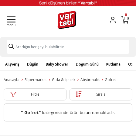
0
Alışveriş
Düğün
Baby Shower
Doğum Günü
Kutlama
Özel
Anasayfa
Süpermarket
Gıda & İçecek
Atıştırmalık
Gofret
Filtre
Sırala
" Gofret"
kategorisinde ürün bulunmamaktadır.