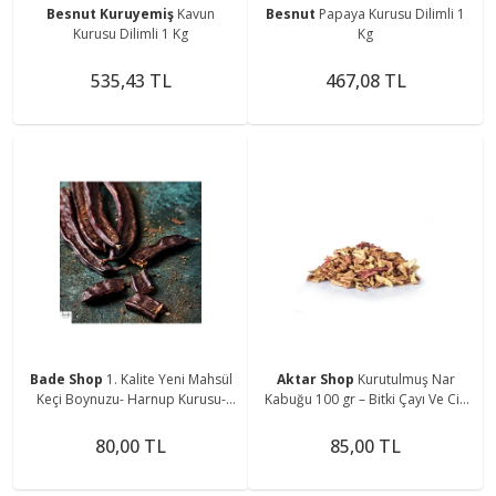
Besnut Kuruyemiş
Kavun
Besnut
Papaya Kurusu Dilimli 1
Kurusu Dilimli 1 Kg
Kg
535,43 TL
467,08 TL
Bade Shop
1. Kalite Yeni Mahsül
Aktar Shop
Kurutulmuş Nar
Keçi Boynuzu- Harnup Kurusu-
Kabuğu 100 gr – Bitki Çayı Ve Cilt
100 gr
Bakımı Için
80,00 TL
85,00 TL