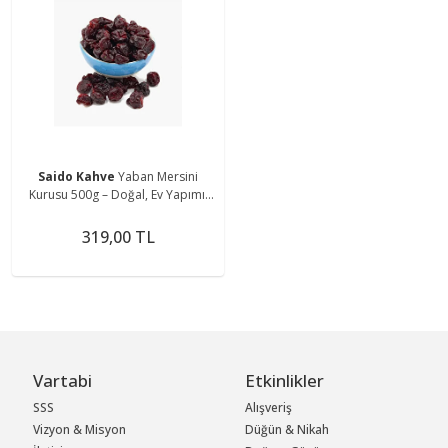
Saido Kahve
Yaban Mersini
Kurusu 500g – Doğal, Ev Yapımı,
Şeker Içermez
319,00 TL
Vartabi
Etkinlikler
SSS
Alışveriş
Vizyon & Misyon
Düğün & Nikah