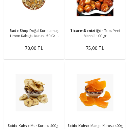
Bade Shop
Doğal Kurutulmuş
TicaretDenizi
İğde Tozu Yeni
Limon Kabuğu Kurusu 50 Gr –
Mahsül 100 gr
Çay, Tatlı ve Kozmetik İçin
70,00 TL
75,00 TL
Saido Kahve
Muz Kurusu 400g –
Saido Kahve
Mango Kurusu 400g