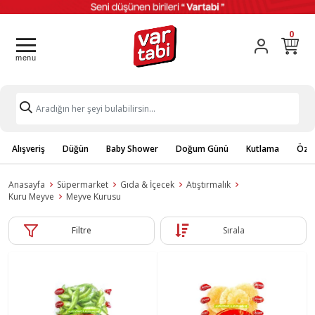
0
Alışveriş
Düğün
Baby Shower
Doğum Günü
Kutlama
Özel
Anasayfa
Süpermarket
Gıda & İçecek
Atıştırmalık
Kuru Meyve
Meyve Kurusu
Filtre
Sırala