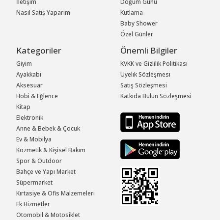
İletişim
Doğum Günü
Nasıl Satış Yaparım
Kutlama
Baby Shower
Özel Günler
Kategoriler
Önemli Bilgiler
Giyim
KVKK ve Gizlilik Politikası
Ayakkabı
Üyelik Sözleşmesi
Aksesuar
Satış Sözleşmesi
Hobi & Eğlence
Katkıda Bulun Sözleşmesi
Kitap
Elektronik
Anne & Bebek & Çocuk
Ev & Mobilya
Kozmetik & Kişisel Bakım
Spor & Outdoor
Bahçe ve Yapı Market
Süpermarket
Kırtasiye & Ofis Malzemeleri
Ek Hizmetler
Otomobil & Motosiklet