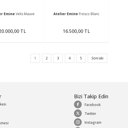
ier Emine
Velis Mauve
Atelier Emine
Fresco Blanc
20.000,00 TL
16.500,00 TL
1
2
3
4
5
Sonraki
r
Bizi Takip Edin
ikası
Facebook
Twitter
Instagram
şmesi