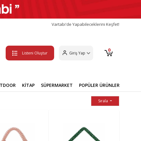
Vartabi'de Yapabileceklerini Keşfet!
0
Listeni Oluştur
Giriş Yap
UTDOOR
KİTAP
SÜPERMARKET
POPÜLER ÜRÜNLER
Sırala