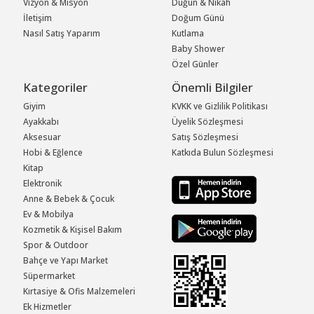
Vizyon & Misyon
Düğün & Nikah
İletişim
Doğum Günü
Nasıl Satış Yaparım
Kutlama
Baby Shower
Özel Günler
Kategoriler
Önemli Bilgiler
Giyim
KVKK ve Gizlilik Politikası
Ayakkabı
Üyelik Sözleşmesi
Aksesuar
Satış Sözleşmesi
Hobi & Eğlence
Katkıda Bulun Sözleşmesi
Kitap
Elektronik
Anne & Bebek & Çocuk
Ev & Mobilya
Kozmetik & Kişisel Bakım
Spor & Outdoor
Bahçe ve Yapı Market
Süpermarket
Kırtasiye & Ofis Malzemeleri
Ek Hizmetler