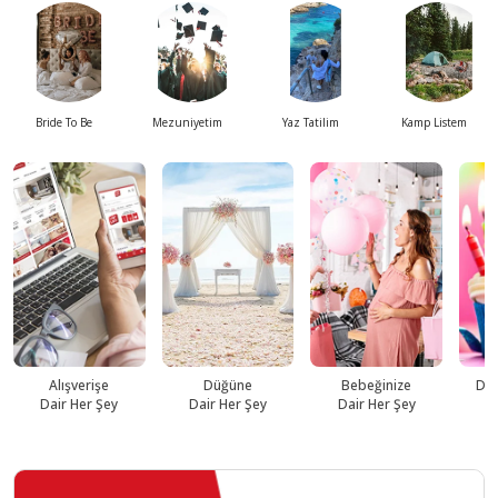
Bride To Be
Mezuniyetim
Yaz Tatilim
Kamp Listem
Alışverişe
Düğüne
Bebeğinize
Do
Dair Her Şey
Dair Her Şey
Dair Her Şey
D