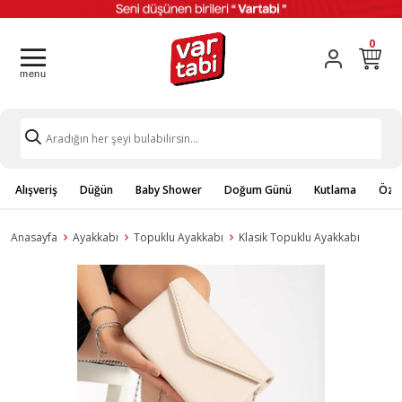
0
Alışveriş
Düğün
Baby Shower
Doğum Günü
Kutlama
Özel
Anasayfa
Ayakkabı
Topuklu Ayakkabı
Klasik Topuklu Ayakkabı