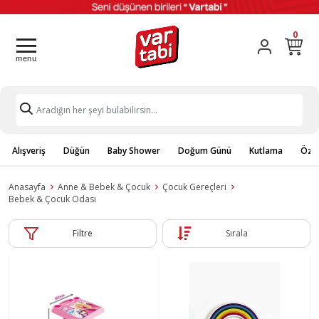
0
Alışveriş
Düğün
Baby Shower
Doğum Günü
Kutlama
Özel
Anasayfa
Anne & Bebek & Çocuk
Çocuk Gereçleri
Bebek & Çocuk Odası
Filtre
Sırala