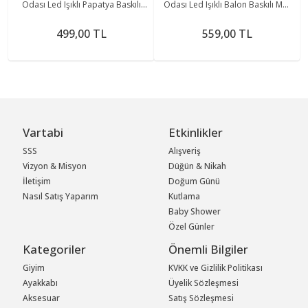
Odası Led Işıklı Papatya Baskılı
Odası Led Işıklı Balon Baskılı Mdf
Mdf Duvar Süsü
Duvar Süsü
499,00 TL
559,00 TL
Vartabi
Etkinlikler
SSS
Alışveriş
Vizyon & Misyon
Düğün & Nikah
İletişim
Doğum Günü
Nasıl Satış Yaparım
Kutlama
Baby Shower
Özel Günler
Kategoriler
Önemli Bilgiler
Giyim
KVKK ve Gizlilik Politikası
Ayakkabı
Üyelik Sözleşmesi
Aksesuar
Satış Sözleşmesi