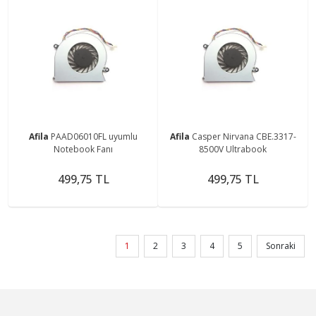
Afila
PAAD06010FL uyumlu
Afila
Casper Nirvana CBE.3317-
Notebook Fanı
8500V Ultrabook
499,75 TL
499,75 TL
1
2
3
4
5
Sonraki