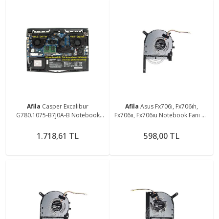
Afila
Casper Excalibur
Afila
Asus Fx706ı, Fx706ıh,
G780.1075-B7J0A-B Notebook
Fx706ıı, Fx706ıu Notebook Fanı V1
Fan, Ver.1 (Sağ Fan)
Sağ
1.718,61 TL
598,00 TL