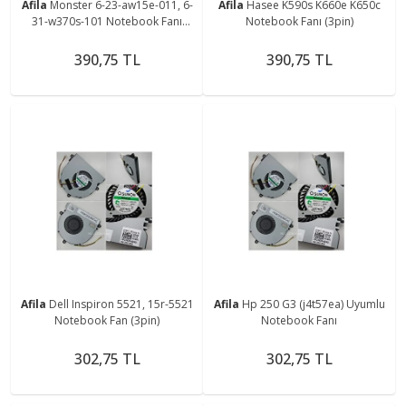
Afila
Monster 6-23-aw15e-011, 6-
Afila
Hasee K590s K660e K650c
31-w370s-101 Notebook Fanı
Notebook Fanı (3pin)
(3pin)
390,75 TL
390,75 TL
Afila
Dell Inspiron 5521, 15r-5521
Afila
Hp 250 G3 (j4t57ea) Uyumlu
Notebook Fan (3pin)
Notebook Fanı
302,75 TL
302,75 TL