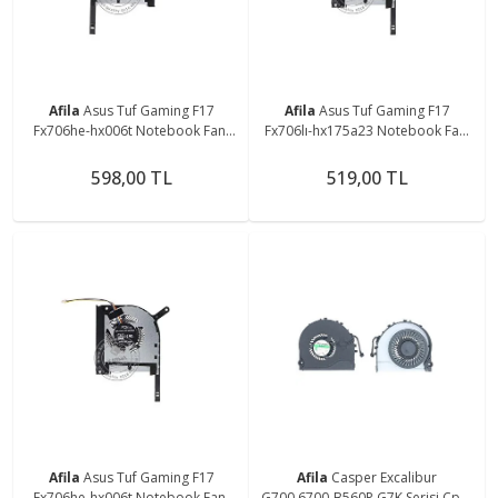
Afila
Asus Tuf Gaming F17
Afila
Asus Tuf Gaming F17
Fx706he-hx006t Notebook Fanı
Fx706lı-hx175a23 Notebook Fanı
V1 Sağ
V2 Sol
598,00 TL
519,00 TL
Afila
Asus Tuf Gaming F17
Afila
Casper Excalibur
Fx706he-hx006t Notebook Fanı
G700.6700-B560P G7K Serisi Cpu-