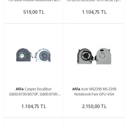
V2 Sol
Gpu Fanı 1Adet
519,00 TL
1.104,75 TL
Afila
Casper Excalibur
Afila
Acer MS2395 MS-2395
G800.6700-B570P, G800.6700-
Notebook Fanı GPU-VGA
D670P Fanı (1 Adet)
1.104,75 TL
2.150,00 TL