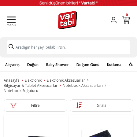
0
Alışveriş
Düğün
Baby Shower
Doğum Günü
Kutlama
Özel
Anasayfa
Elektronik
Elektronik Aksesuarlar
Bilgisayar & Tablet Aksesuarlar
Notebook Aksesuarları
Notebook Soğutucu
Filtre
Sırala