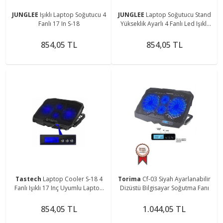
JUNGLEE
Işıklı Laptop Soğutucu 4
JUNGLEE
Laptop Soğutucu Stand
Fanlı 17 In S-18
Yükseklik Ayarlı 4 Fanlı Led Işıklı
Lcd Ekranlı Notebook Altlığı
Cooling Pad
854,05 TL
854,05 TL
Tastech
Laptop Cooler S-18 4
Torima
Cf-03 Siyah Ayarlanabilir
Fanlı Işıklı 17 Inç Uyumlu Laptop
Dizüstü Bilgisayar Soğutma Fanı
Sogutucu
854,05 TL
1.044,05 TL