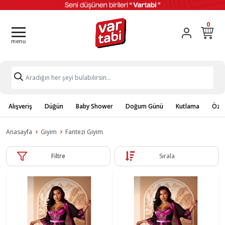
0
Alışveriş
Düğün
Baby Shower
Doğum Günü
Kutlama
Özel
Anasayfa
Giyim
Fantezi Giyim
Filtre
Sırala