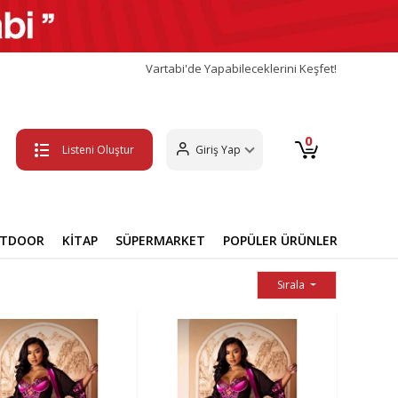
Vartabi'de Yapabileceklerini Keşfet!
0
Listeni Oluştur
Giriş Yap
UTDOOR
KİTAP
SÜPERMARKET
POPÜLER ÜRÜNLER
Sırala