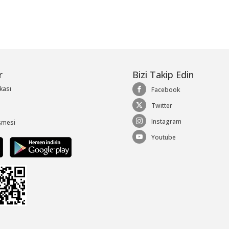
r
Bizi Takip Edin
ikası
Facebook
Twitter
Instagram
şmesi
Youtube