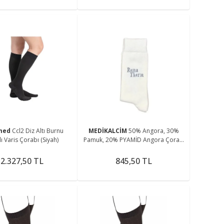
med
Ccl2 Diz Altı Burnu
MEDİKALCİM
50% Angora, 30%
ı Varis Çorabı (Siyah)
Pamuk, 20% PYAMİD Angora Çorap
Angora Tavşan Yünü Çorabı
Dokuma Beyaz Sportswear
2.327,50 TL
845,50 TL