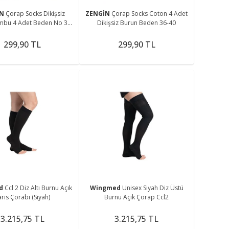
İN
Çorap Socks Dikişsiz
ZENGİN
Çorap Socks Coton 4 Adet
mbu 4 Adet Beden No 36-
Dikişsiz Burun Beden 36-40
40
299,90 TL
299,90 TL
ed
Ccl 2 Diz Altı Burnu Açık
Wingmed
Unisex Siyah Diz Üstü
ris Çorabı (Siyah)
Burnu Açık Çorap Ccl2
3.215,75 TL
3.215,75 TL