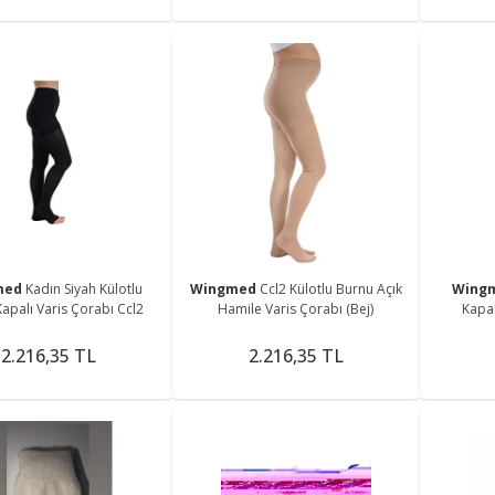
med
Kadın Siyah Külotlu
Wingmed
Ccl2 Külotlu Burnu Açık
Wing
apalı Varis Çorabı Ccl2
Hamile Varis Çorabı (Bej)
Kapal
2.216,35 TL
2.216,35 TL