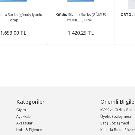
ver-x Socks (gümüş Iyonlu
Kifidis
Silver-x Socks (GÜMÜŞ
ORTOLİ
Çorap)
İYONLU ÇORAP)
1.653,00 TL
1.420,25 TL
Kategoriler
Önemli Bilgile
Giyim
KVKK ve Gizlilik Polit
Ayakkabı
Üyelik Sözleşmesi
Aksesuar
Satış Sözleşmesi
Hobi & Eğlence
Katkıda Bulun Sözle