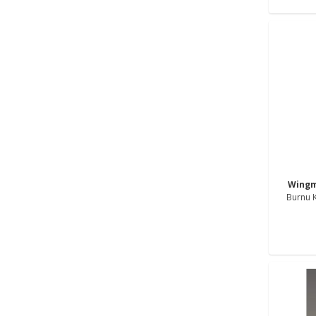
Wing
Burnu K