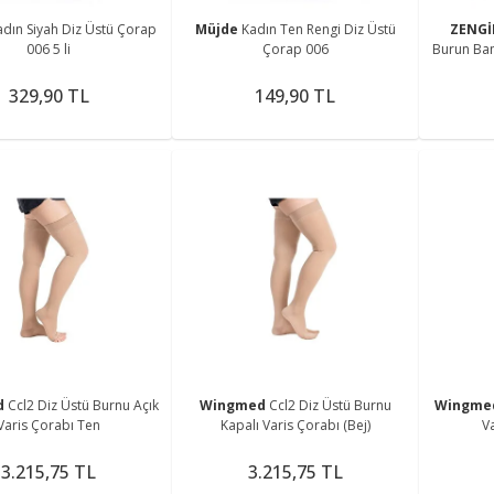
adın Siyah Diz Üstü Çorap
Müjde
Kadın Ten Rengi Diz Üstü
ZENG
006 5 li
Çorap 006
Burun Ba
329,90 TL
149,90 TL
d
Ccl2 Diz Üstü Burnu Açık
Wingmed
Ccl2 Diz Üstü Burnu
Wingm
Varis Çorabı Ten
Kapalı Varis Çorabı (Bej)
Va
3.215,75 TL
3.215,75 TL