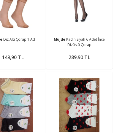
me
de
Diz Altı Çorap 1 Ad
Müjde
Kadın Siyah 6 Adet İnce
Dizüstü Çorap
149,90 TL
289,90 TL