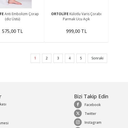
FE
Anti Embolizm Çorap
ORTOLİFE
Külotlu Varis Çorabı
(diz Üstü)
Parmak Ucu Açık
575,00 TL
999,00 TL
1
2
3
4
5
Sonraki
r
Bizi Takip Edin
ikası
Facebook
Twitter
Instagram
şmesi