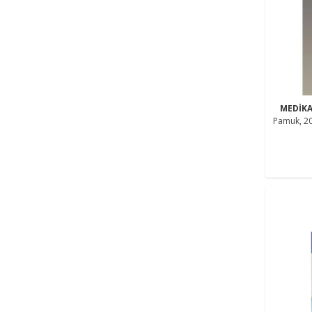
MEDİK
Pamuk, 2
Tavş
Sports