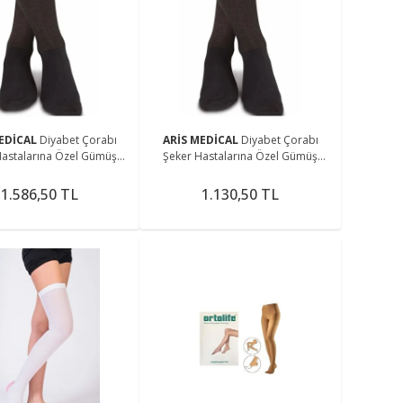
MEDİCAL
Diyabet Çorabı
ARİS MEDİCAL
Diyabet Çorabı
Hastalarına Özel Gümüş
Şeker Hastalarına Özel Gümüş
 Sıkmayan Özel Dokuma
Iyonlu Sıkmayan Özel Dokuma
Kumaş Siyah 3lü
Kumaş Siyah
1.586,50 TL
1.130,50 TL