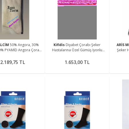
ALCİM
50% Angora, 30%
Kifidis
Diyabet Çorabı Şeker
ARİS 
0% PYAMİD Angora Çorap
Hastalarına Özel Gümüş Iyonlu
Şeker 
an Yünü Çorap 3 Adet
Sıkmayan Özel Dokuma Kumaş
Iyonlu
wear Beyaz Dokuma 3 P
Siyahrenk Unisex Model
2.189,75 TL
1.653,00 TL