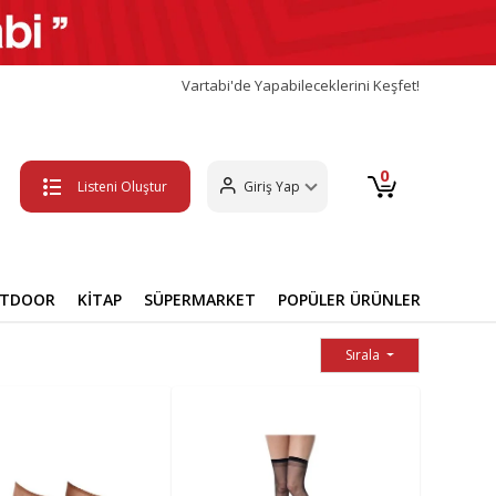
Vartabi'de Yapabileceklerini Keşfet!
0
Listeni Oluştur
Giriş Yap
UTDOOR
KİTAP
SÜPERMARKET
POPÜLER ÜRÜNLER
Sırala