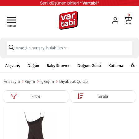
0
Alışveriş
Düğün
Baby Shower
Doğum Günü
Kutlama
Özel
Anasayfa
Giyim
İç Giyim
Diyabetik Çorap
Filtre
Sırala