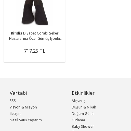
Kifidis
Diyabet Çorabı Şeker
Hastalarına Özel Gümüş Iyonlu
Sıkmayan Özel Dokuma Kumaş
Siyah 39-42 Numara
717,25 TL
Vartabi
Etkinlikler
SSS
Alışveriş
Vizyon & Misyon
Düğün & Nikah
İletişim
Doğum Günü
Nasıl Satış Yaparım
Kutlama
Baby Shower