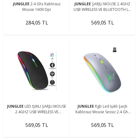
JUNGLEE
2.4 Ghz Kablosuz
JUNGLEE
ŞARJLI MOUSE 2.4GHZ
Mouse 1600 Dpi
USB WİRELESS VE BLUETOOTH LU
SESSİZ FARE İOS ANDROİD TABLET
TELEFON UYUMLU
284,05 TL
569,05 TL
JUNGLEE
LED IŞIKLI ŞARJLI MOUSE
JUNGLEE
Rgb Led Işıklı Şarjlı
2.4GHZ USB WİRELESS VE
Kablosuz Mouse Sessiz 2.4 Ghz
BLUETOOTH LU SESSİZ İOS
Usb Wireless 800-1200-1600
ANDROİD TELEFON TABLET PC TV
Ayarlanabilir Dpi
569,05 TL
569,05 TL