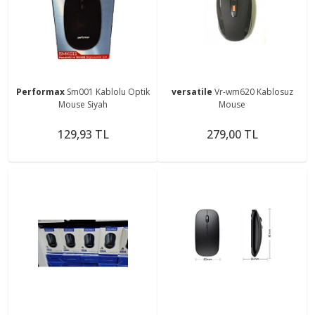
Performax
Sm001 Kablolu Optik
versatile
Vr-wm620 Kablosuz
Mouse Siyah
Mouse
129,93 TL
279,00 TL