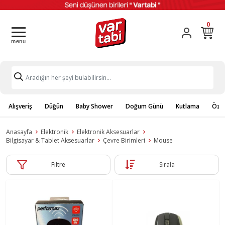
0
Alışveriş
Düğün
Baby Shower
Doğum Günü
Kutlama
Özel
Anasayfa
Elektronik
Elektronik Aksesuarlar
Bilgisayar & Tablet Aksesuarlar
Çevre Birimleri
Mouse
Filtre
Sırala