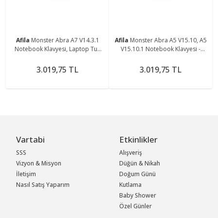
Afila
Monster Abra A7 V14.3.1
Afila
Monster Abra A5 V15.10, A5
Notebook Klavyesi, Laptop Tuş
V15.10.1 Notebook Klavyesi -
Takımı (Siyah TR) Non-Backlit
Siyah - TR - Non-Backlit
3.019,75 TL
3.019,75 TL
Vartabi
Etkinlikler
SSS
Alışveriş
Vizyon & Misyon
Düğün & Nikah
İletişim
Doğum Günü
Nasıl Satış Yaparım
Kutlama
Baby Shower
Özel Günler