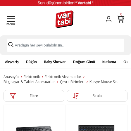
0
Alışveriş
Düğün
Baby Shower
Doğum Günü
Kutlama
Özel
Anasayfa
Elektronik
Elektronik Aksesuarlar
Bilgisayar & Tablet Aksesuarlar
Çevre Birimleri
Klavye Mouse Set
Filtre
Sırala