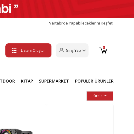
Vartabi'de Yapabileceklerini Keşfet!
0
Listeni Oluştur
Giriş Yap
UTDOOR
KİTAP
SÜPERMARKET
POPÜLER ÜRÜNLER
Sırala