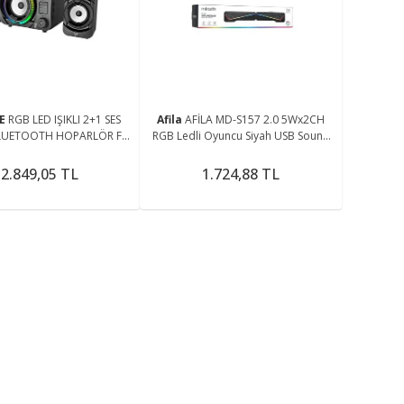
me
EE
RGB LED IŞIKLI 2+1 SES
Afila
AFİLA MD-S157 2.0 5Wx2CH
BLUETOOTH HOPARLÖR FM
RGB Ledli Oyuncu Siyah USB Sound
KARAOKE MİKROFONLU
Bar Speaker Hoparlör
PEAKER TV PC 50W
2.849,05 TL
1.724,88 TL