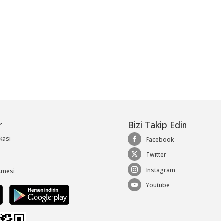
r
Bizi Takip Edin
ikası
Facebook
Twitter
Instagram
şmesi
Youtube