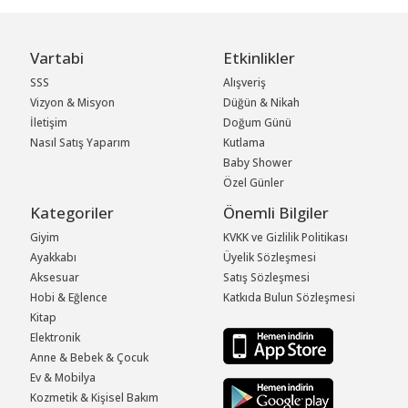
Vartabi
Etkinlikler
SSS
Alışveriş
Vizyon & Misyon
Düğün & Nikah
İletişim
Doğum Günü
Nasıl Satış Yaparım
Kutlama
Baby Shower
Özel Günler
Kategoriler
Önemli Bilgiler
Giyim
KVKK ve Gizlilik Politikası
Ayakkabı
Üyelik Sözleşmesi
Aksesuar
Satış Sözleşmesi
Hobi & Eğlence
Katkıda Bulun Sözleşmesi
Kitap
Elektronik
Anne & Bebek & Çocuk
Ev & Mobilya
Kozmetik & Kişisel Bakım