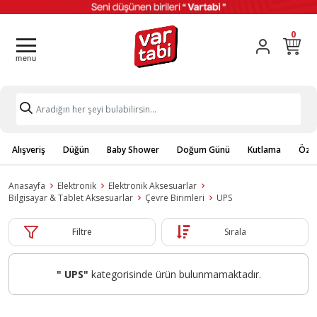
0
Alışveriş
Düğün
Baby Shower
Doğum Günü
Kutlama
Özel
Anasayfa
Elektronik
Elektronik Aksesuarlar
Bilgisayar & Tablet Aksesuarlar
Çevre Birimleri
UPS
Filtre
Sırala
" UPS"
kategorisinde ürün bulunmamaktadır.