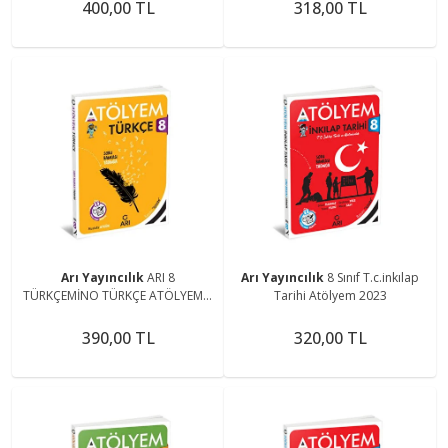
400,00 TL
318,00 TL
Arı Yayıncılık
ARI 8
Arı Yayıncılık
8 Sınıf T.c.inkılap
TÜRKÇEMİNO TÜRKÇE ATÖLYEM +
Tarihi Atölyem 2023
YAZILI EKİ
390,00 TL
320,00 TL