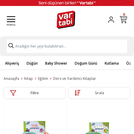
0
Alışveriş
Düğün
Baby Shower
Doğum Günü
Kutlama
Özel
Anasayfa
Kitap
Eğitim
Ders ve Yardımcı Kitaplar
Filtre
Sırala