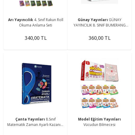
Arı Yayıncılık
4. Sınıf Rakun Roll
Günay Yayınları
GÜNAY
Okuma Anlama Seti
YAYINCILIK 8. SINIF BUMERANG
MATEMATİK 32 HAFTALIK
DENEMELER (GÜNCEL MÜFREDAT)
340,00 TL
360,00 TL
Çanta Yayınları
8.Sınıf
Model Eğitim Yayınları
Matematik Zaman Ayarlı Kazanım
Vücudun Bilmecesi
Soru Bankası 2024