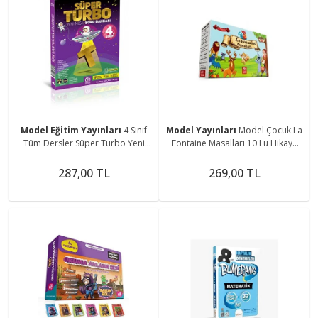
Model Eğitim Yayınları
4 Sınıf
Model Yayınları
Model Çocuk La
Tüm Dersler Süper Turbo Yeni
Fontaine Masalları 10 Lu Hikaye
Nesil Soru Bankası Güncel Baskı
Seti 1.sınıf 2. Sınıf
2025
287,00 TL
269,00 TL