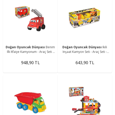
Doğan Oyuncak Dünyası
Benim
Doğan Oyuncak Dünyası
Ikili
Ilk Itfaiye Kamyonum - Araç Seti -
Inşaat Kamyon Seti - Araç Seti -
Inşaat Seti - Inşaat Arabaları -
Inşaat Seti - Inşaat Arabaları -
Kamyon - Kepçe
Kamyon - Kepçe
948,90 TL
643,90 TL