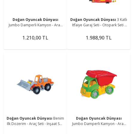
Doğan Oyuncak Dünyası
Doğan Oyuncak Dünyası
3 Katlı
Jumbo Damperli Kamyon - Araç
Itfaiye Garaj Seti - Otopark Seti -
Seti - Inşaat Seti - Inşaat Arabaları
Araba Seti - Hotwheels Seti -
- Kamyon - Kepçe - Büyük Kamyon
Istasyon
1.210,00 TL
1.988,90 TL
Doğan Oyuncak Dünyası
Benim
Doğan Oyuncak Dünyası
Ilk Dozerim - Araç Seti - Inşaat Seti
Jumbo Damperli Kamyon - Araç
- Inşaat Arabaları - Kamyon -
Seti - Inşaat Seti - Inşaat Arabaları