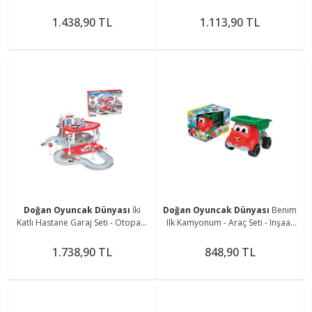
Araba Seti - Hotwheels Seti -
Seti - Araba Seti - Hotwheels Seti -
Istasyon
Istasyon
1.438,90 TL
1.113,90 TL
Doğan Oyuncak Dünyası
İki
Doğan Oyuncak Dünyası
Benim
Katlı Hastane Garaj Seti - Otopark
Ilk Kamyonum - Araç Seti - Inşaat
Seti - Araba Seti - Hotwheels Seti -
Seti - Inşaat Arabaları - Kamyon -
Istasyon
Kepçe
1.738,90 TL
848,90 TL