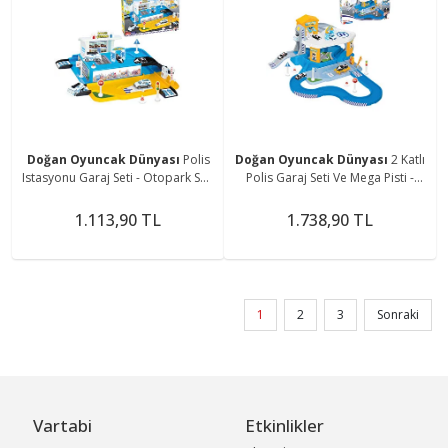
Doğan Oyuncak Dünyası
Polis
Doğan Oyuncak Dünyası
2 Katlı
Istasyonu Garaj Seti - Otopark Seti
Polis Garaj Seti Ve Mega Pisti -
- Araba Seti - Hotwheels Seti -
Otopark Seti - Araba Seti -
Istasyon
Hotwheels Seti - Istasyon
1.113,90 TL
1.738,90 TL
1
2
3
Sonraki
Vartabi
Etkinlikler