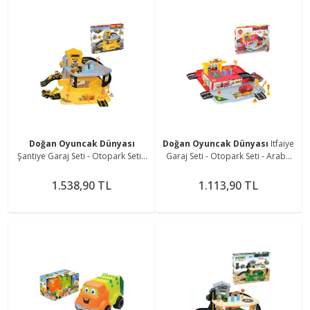
Doğan Oyuncak Dünyası
Doğan Oyuncak Dünyası
Itfaiye
Şantiye Garaj Seti - Otopark Seti -
Garaj Seti - Otopark Seti - Araba
Araba Seti - Hotwheels Seti -
Seti - Hotwheels Seti - Istasyon
Istasyon
1.538,90 TL
1.113,90 TL