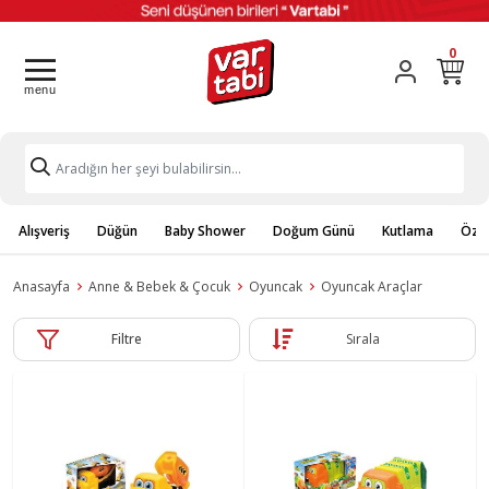
0
Alışveriş
Düğün
Baby Shower
Doğum Günü
Kutlama
Özel
Anasayfa
Anne & Bebek & Çocuk
Oyuncak
Oyuncak Araçlar
Filtre
Sırala