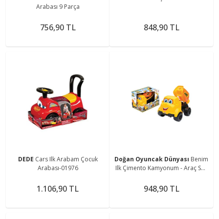
Arabası 9 Parça
756,90 TL
848,90 TL
DEDE
Cars Ilk Arabam Çocuk
Doğan Oyuncak Dünyası
Benim
Arabası-01976
Ilk Çimento Kamyonum - Araç Seti
- Inşaat Seti - Inşaat Arabaları -
Kamyon - Kepçe
1.106,90 TL
948,90 TL