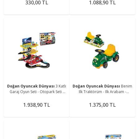
Kepçe
- Kamyon - Kepçe - Büyük Kamyon
330,00 TL
1.088,90 TL
Doğan Oyuncak Dünyası
3 Katlı
Doğan Oyuncak Dünyası
Benim
Garaj Oyun Seti - Otopark Seti -
Ilk Traktörüm - Ilk Arabam -
Araba Seti - Hotwheels Seti -
Binmeli Araba - Çocuk Arabası -
Istasyon
Ilk Adım Arabası
1.938,90 TL
1.375,00 TL