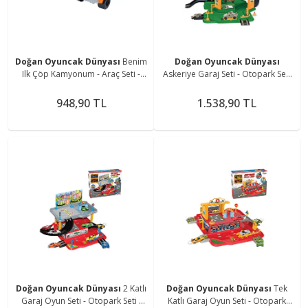
Doğan Oyuncak Dünyası
Benim
Doğan Oyuncak Dünyası
Ilk Çöp Kamyonum - Araç Seti -
Askeriye Garaj Seti - Otopark Seti
Inşaat Seti - Inşaat Arabaları -
- Araba Seti - Hotwheels Seti -
Kamyon - Kepçe
Istasyon
948,90 TL
1.538,90 TL
Doğan Oyuncak Dünyası
2 Katlı
Doğan Oyuncak Dünyası
Tek
Garaj Oyun Seti - Otopark Seti -
Katlı Garaj Oyun Seti - Otopark