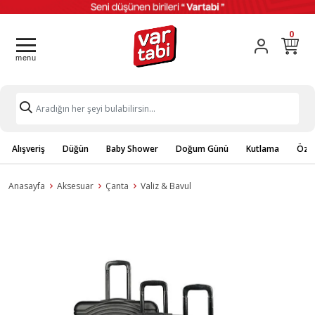
0
Alışveriş
Düğün
Baby Shower
Doğum Günü
Kutlama
Özel
Anasayfa
Aksesuar
Çanta
Valiz & Bavul