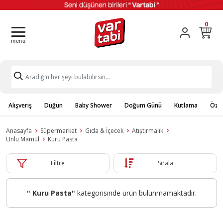
0
Alışveriş
Düğün
Baby Shower
Doğum Günü
Kutlama
Özel
Anasayfa
Süpermarket
Gıda & İçecek
Atıştırmalık
Unlu Mamül
Kuru Pasta
Filtre
Sırala
" Kuru Pasta"
kategorisinde ürün bulunmamaktadır.