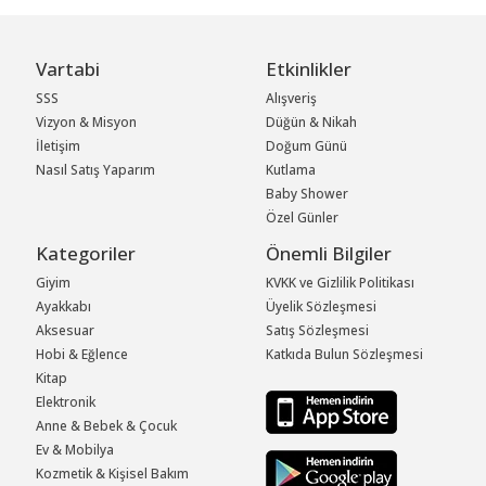
Vartabi
Etkinlikler
SSS
Alışveriş
Vizyon & Misyon
Düğün & Nikah
İletişim
Doğum Günü
Nasıl Satış Yaparım
Kutlama
Baby Shower
Özel Günler
Kategoriler
Önemli Bilgiler
Giyim
KVKK ve Gizlilik Politikası
Ayakkabı
Üyelik Sözleşmesi
Aksesuar
Satış Sözleşmesi
Hobi & Eğlence
Katkıda Bulun Sözleşmesi
Kitap
Elektronik
Anne & Bebek & Çocuk
Ev & Mobilya
Kozmetik & Kişisel Bakım