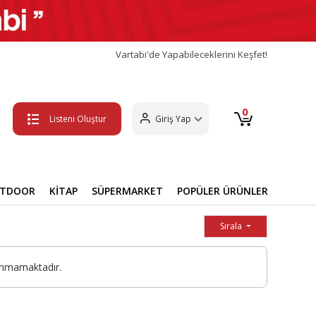
Vartabi'de Yapabileceklerini Keşfet!
0
Listeni Oluştur
Giriş Yap
UTDOOR
KİTAP
SÜPERMARKET
POPÜLER ÜRÜNLER
Sırala
unmamaktadır.