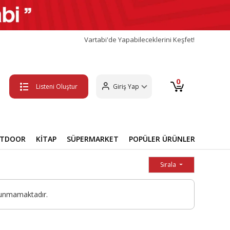
Vartabi'de Yapabileceklerini Keşfet!
0
Listeni Oluştur
Giriş Yap
UTDOOR
KİTAP
SÜPERMARKET
POPÜLER ÜRÜNLER
Sırala
lunmamaktadır.