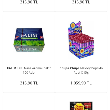
315,90 TL
315,90 TL
FALIM
Tekli Nane Aromalı Sakız
Chupa Chups
Melody Pops 48
100 Adet
Adet X 15g
315,90 TL
1.059,90 TL