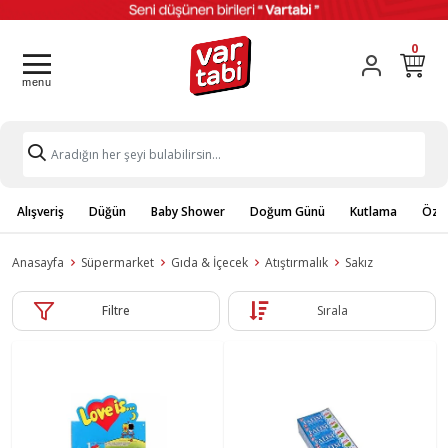
0
Alışveriş
Düğün
Baby Shower
Doğum Günü
Kutlama
Özel
Anasayfa
Süpermarket
Gıda & İçecek
Atıştırmalık
Sakız
Filtre
Sırala