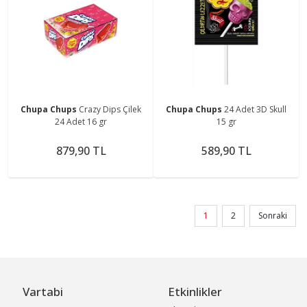
Chupa Chups
Crazy Dips Çilek
Chupa Chups
24 Adet 3D Skull
24 Adet 16 gr
15 gr
879,90 TL
589,90 TL
1
2
Sonraki
Vartabi
Etkinlikler