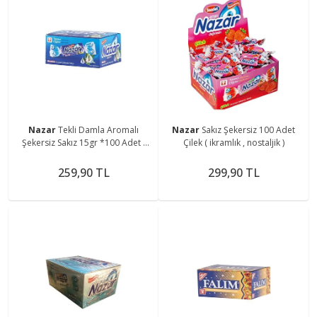
Nazar
Tekli Damla Aromalı
Nazar
Sakız Şekersiz 100 Adet
Şekersiz Sakız 15gr *100 Adet (
Çilek ( ikramlık , nostaljik )
İkramlık )
259,90 TL
299,90 TL