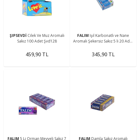
ŞIPSEVDİ
Cilek Ve Muz Aromalı
FALIM
Işıl Karbonatlı ve Nane
Sakız 100 Adet Şvd128
Aromalı Şekersiz Sakız 5 li 20 Adet
x 140 g
459,90 TL
345,90 TL
FALIM
5 Li Orman Meyveli Sakız 7
FALIM
Damla Sakız Aromalı