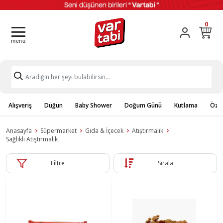
0
Alışveriş
Düğün
Baby Shower
Doğum Günü
Kutlama
Özel
Anasayfa
Süpermarket
Gıda & İçecek
Atıştırmalık
Sağlıklı Atıştırmalık
Filtre
Sırala