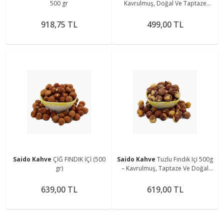
500 gr
Kavrulmuş, Doğal Ve Taptaze
Atıştırmalık
918,75 TL
499,00 TL
Saido Kahve
ÇİĞ FINDIK İÇİ (500
Saido Kahve
Tuzlu Fındık Içi 500g
gr)
– Kavrulmuş, Taptaze Ve Doğal
Lezzet
639,00 TL
619,00 TL