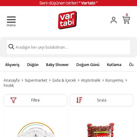
0
Alışveriş
Düğün
Baby Shower
Doğum Günü
Kutlama
Özel
Anasayfa
Süpermarket
Gıda & İçecek
Atıştırmalık
Kuruyemiş
Fındık
Filtre
Sırala