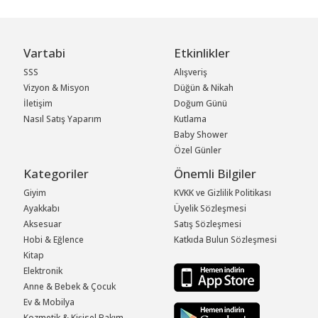
Vartabi
Etkinlikler
SSS
Alışveriş
Vizyon & Misyon
Düğün & Nikah
İletişim
Doğum Günü
Nasıl Satış Yaparım
Kutlama
Baby Shower
Özel Günler
Kategoriler
Önemli Bilgiler
Giyim
KVKK ve Gizlilik Politikası
Ayakkabı
Üyelik Sözleşmesi
Aksesuar
Satış Sözleşmesi
Hobi & Eğlence
Katkıda Bulun Sözleşmesi
Kitap
Elektronik
Anne & Bebek & Çocuk
Ev & Mobilya
Kozmetik & Kişisel Bakım