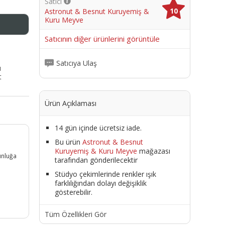
Satıcı
10
Astronut & Besnut Kuruyemiş &
Kuru Meyve
me
Satıcının diğer ürünlerini görüntüle
Satıcıya Ulaş
ı
t
Ürün Açıklaması
14 gün içinde ücretsiz iade.
Bu ürün
Astronut & Besnut
Kuruyemiş & Kuru Meyve
mağazası
unluğa
tarafından gönderilecektir
a
Stüdyo çekimlerinde renkler ışık
farklılığından dolayı değişiklik
gösterebilir.
Tüm Özellikleri Gör