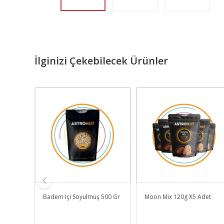
İlginizi Çekebilecek Ürünler
0 Gr
Badem Içi Soyulmuş 500 Gr
Moon Mix 120g X5 Adet