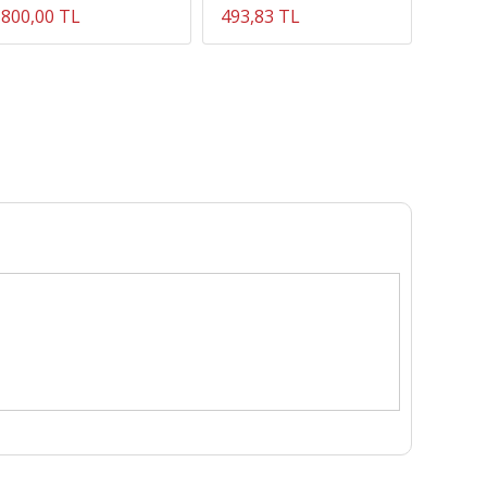
800,00 TL
493,83 TL
165,0