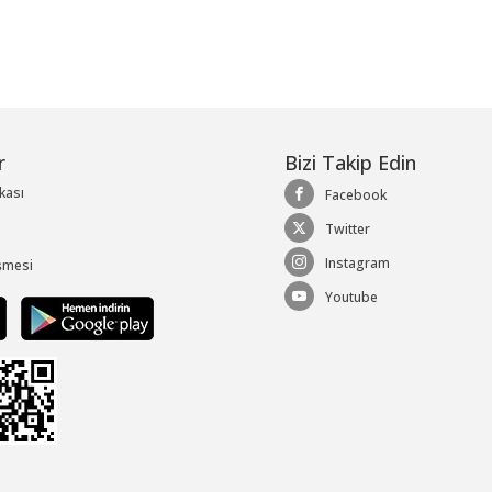
r
Bizi Takip Edin
ikası
Facebook
Twitter
Instagram
şmesi
Youtube