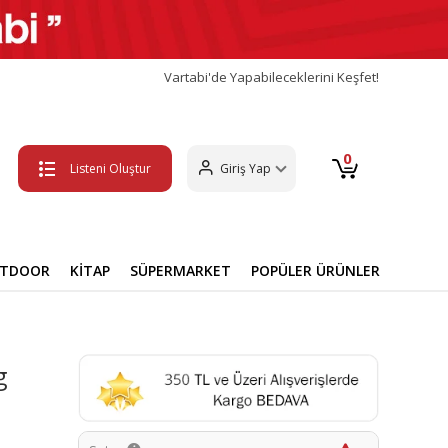
Vartabi'de Yapabileceklerini Keşfet!
0
Listeni Oluştur
Giriş Yap
UTDOOR
KİTAP
SÜPERMARKET
POPÜLER ÜRÜNLER
g