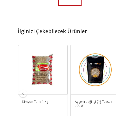
İlginizi Çekebilecek Ürünler
rulmuş 1
Kimyon Tane 1 Kg
Ayçekirdeği Içi Çiğ Tuzsuz
500 gr