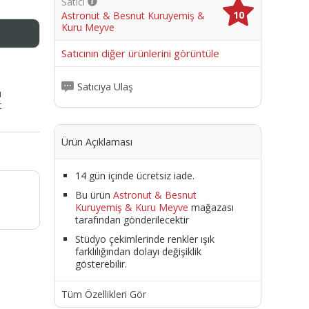
Satıcı
10
Astronut & Besnut Kuruyemiş &
Kuru Meyve
me
Satıcının diğer ürünlerini görüntüle
Satıcıya Ulaş
ı
t
Ürün Açıklaması
14 gün içinde ücretsiz iade.
Bu ürün
Astronut & Besnut
Kuruyemiş & Kuru Meyve
mağazası
tarafından gönderilecektir
Stüdyo çekimlerinde renkler ışık
farklılığından dolayı değişiklik
gösterebilir.
Tüm Özellikleri Gör