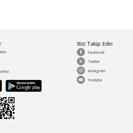
r
Bizi Takip Edin
ikası
Facebook
Twitter
Instagram
şmesi
Youtube