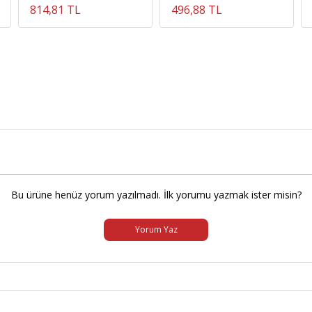
814,81 TL
496,88 TL
Bu ürüne henüz yorum yazılmadı. İlk yorumu yazmak ister misin?
Yorum Yaz