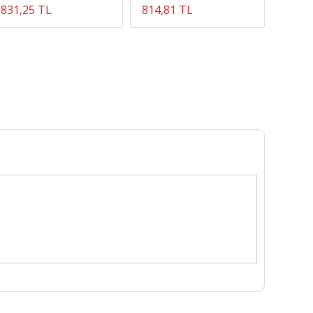
831,25 TL
814,81 TL
210,0