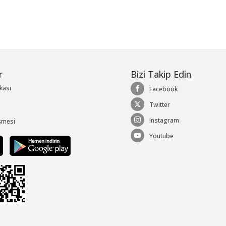
r
Bizi Takip Edin
ikası
Facebook
Twitter
Instagram
şmesi
Youtube