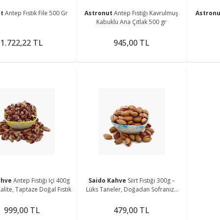
ut
Antep Fıstık File 500 Gr
Astronut
Antep Fıstığı Kavrulmuş
Astron
Kabuklu Ana Çıtlak 500 gr
1.722,22 TL
945,00 TL
ahve
Antep Fıstığı Içi 400g
Saido Kahve
Siirt Fıstığı 300g –
alite, Taptaze Doğal Fıstık
Lüks Taneler, Doğadan Sofranıza
Yüksek Kalite
999,00 TL
479,00 TL