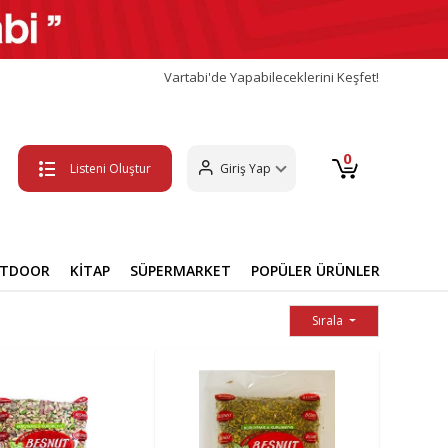
Vartabi'de Yapabileceklerini Keşfet!
0
Listeni Oluştur
Giriş Yap
UTDOOR
KİTAP
SÜPERMARKET
POPÜLER ÜRÜNLER
Sırala