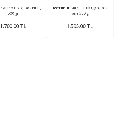
ut
Antep Fıstığı Boz Pirinç
Astronut
Antep Fıstık Çiğ Iç Boz
500 gr
Tane 500 gr
1.700,00 TL
1.595,00 TL