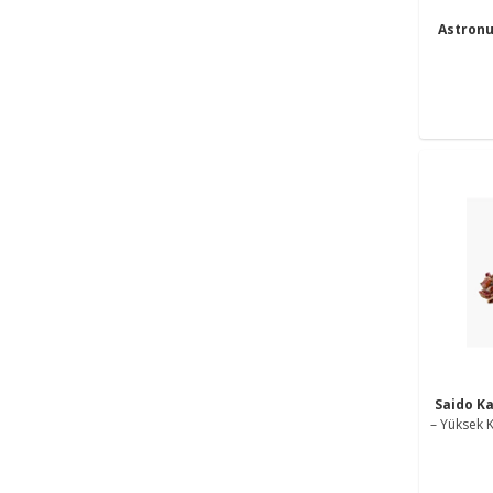
Astron
Saido K
– Yüksek K