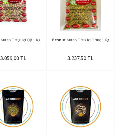
me
t
Antep Fıstığı Içi Çiğ 1 Kg
Besnut
Antep Fıstık Içi Pirinç 1 Kg
3.059,00 TL
3.237,50 TL