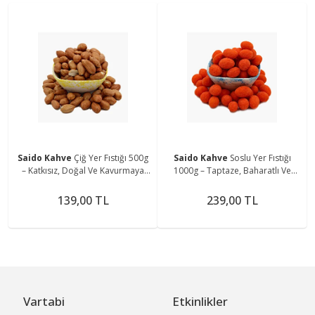
Saido Kahve
Çiğ Yer Fıstığı 500g
Saido Kahve
Soslu Yer Fıstığı
– Katkısız, Doğal Ve Kavurmaya
1000g – Taptaze, Baharatlı Ve
Uygun
Doğal Atıştırmalık
139,00 TL
239,00 TL
Vartabi
Etkinlikler