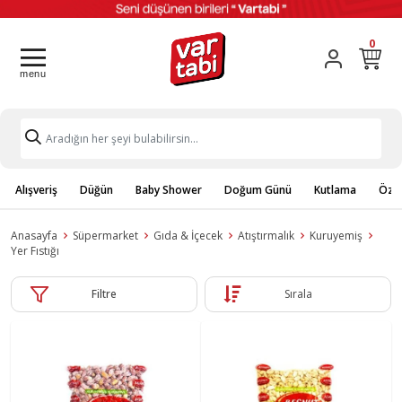
0
Alışveriş
Düğün
Baby Shower
Doğum Günü
Kutlama
Özel
Anasayfa
Süpermarket
Gıda & İçecek
Atıştırmalık
Kuruyemiş
Yer Fıstığı
Filtre
Sırala