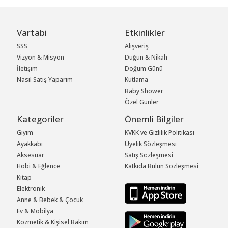
Vartabi
Etkinlikler
SSS
Alışveriş
Vizyon & Misyon
Düğün & Nikah
İletişim
Doğum Günü
Nasıl Satış Yaparım
Kutlama
Baby Shower
Özel Günler
Kategoriler
Önemli Bilgiler
Giyim
KVKK ve Gizlilik Politikası
Ayakkabı
Üyelik Sözleşmesi
Aksesuar
Satış Sözleşmesi
Hobi & Eğlence
Katkıda Bulun Sözleşmesi
Kitap
Elektronik
Anne & Bebek & Çocuk
Ev & Mobilya
Kozmetik & Kişisel Bakım