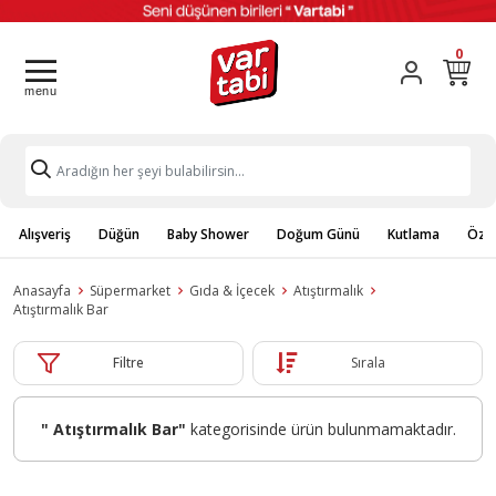
0
Alışveriş
Düğün
Baby Shower
Doğum Günü
Kutlama
Özel
Anasayfa
Süpermarket
Gıda & İçecek
Atıştırmalık
Atıştırmalık Bar
Filtre
Sırala
" Atıştırmalık Bar"
kategorisinde ürün bulunmamaktadır.