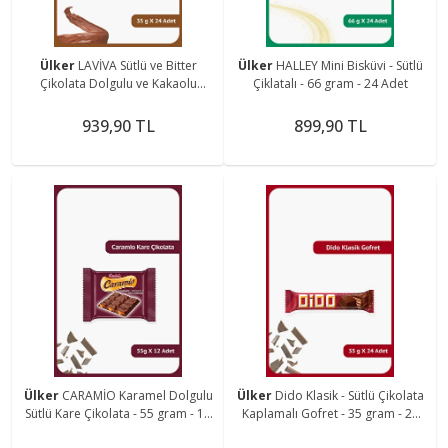
Ülker
LAVİVA Sütlü ve Bitter
Ülker
HALLEY Mini Bisküvi - Sütlü
Çikolata Dolgulu ve Kakaolu
Çiklatalı - 66 gram - 24 Adet
Bisküvili Bar - 35 gram - 24 Adet
939,90 TL
899,90 TL
Ülker
CARAMİO Karamel Dolgulu
Ülker
Dido Klasik - Sütlü Çikolata
Sütlü Kare Çikolata - 55 gram - 12
Kaplamalı Gofret - 35 gram - 24
Adet
Adet