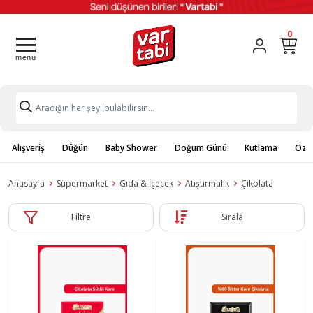
0
Alışveriş
Düğün
Baby Shower
Doğum Günü
Kutlama
Özel
Anasayfa
Süpermarket
Gıda & İçecek
Atıştırmalık
Çikolata
Filtre
Sırala