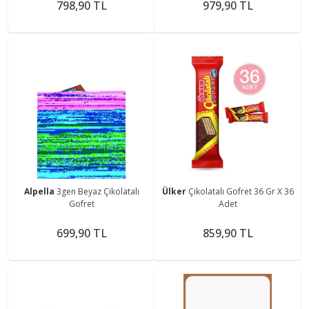
798,90 TL
979,90 TL
Alpella
3gen Beyaz Çikolatalı
Ülker
Çikolatalı Gofret 36 Gr X 36
Gofret
Adet
699,90 TL
859,90 TL