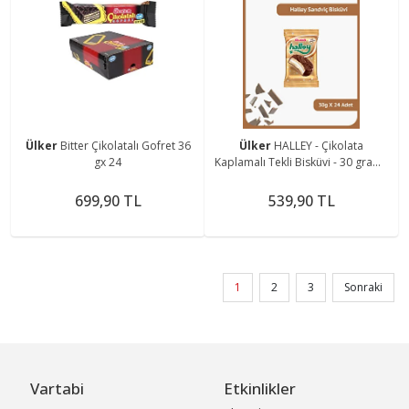
Ülker
Bitter Çikolatalı Gofret 36
Ülker
HALLEY - Çikolata
gx 24
Kaplamalı Tekli Bisküvi - 30 gram -
24 Adet
699,90 TL
539,90 TL
1
2
3
Sonraki
Vartabi
Etkinlikler