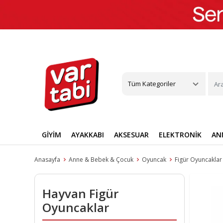
Tüm Kategoriler
GİYİM
AYAKKABI
AKSESUAR
ELEKTRONİK
AN
Anasayfa
Anne & Bebek & Çocuk
Oyuncak
Figür Oyuncaklar
Üst Giyim
Günlük Ayakkabı
Çanta
Telefon
Anne Bebek Ürünleri
Mobilya
Cilt Bakımı
Ekipman & Aksesuar
Eğitim
Gıda & İçecek
Dış Giyim
Bilgisayar Grubu
Takı & Mücevher
Ev Dekorasyon
Makyaj
Kişisel Gelişi
Anne ve Bebe
Kayak & Sno
Oto Koltuğu 
Spor Ayakk
T-Shirt
Babet
El Çantası
Akıllı Cep Telefonu
Bebek Banyo & Tuvalet
Salon & Oturma Odası
Vücut Bakımı
Futbol
Akademik
Atıştırmalık
Ceket & Yelek
Bilgisayarlar
Yüzük
Ayna
Dudak Makyajı
Psikoloji
Anne Bakım
Koruyucu & 
Park Yatak 
Yürüyüş Ay
Hayvan Figür
Bluz & Tunik
Klasik Ayakkabı
Omuz Çantası
Akıllı Cihaz Tamiri
Bebek Beslenme Ürünleri
Yemek Odası
Cilt Bakım Seti
Basketbol
Sınav Hazırlık
Süt ve Kahvaltılık
Pardesü & Trençkot
Monitörler
Küpe
Tablo
Göz Makyajı
Bireysel Geliş
Bebek Bakım
Paten & Kayk
Portbebe & 
Sneaker
Oyuncaklar
Sweatshirt
Casual Ayakkabı
Sırt Çantası
Emzirme Ürünleri
Yatak Odası
Güneş Ürünü
Voleybol
Sözlük ve İmla Kılavuzları
Kahve
Yağmurluk & Rüzgarlık
Yazıcı & Tarayıcı
Kolye
Duvar Saati
Makyaj Aksesuarl
Sözlü İletişim
Bebek Besle
Pilates & Yo
Emzirme & S
Halı Saha A
Beyaz Eşya
Gömlek
Espadril
Bel Çantası
Bebek & Çocuk Odası Mobilyası
Cilt Bakım Aletleri
Tenis
Ders ve Yardımcı Kitaplar
Çay
Kaban & Mont
Bileklik
Dekoratif Ürünler
Makyaj Paleti
Bebek Sağlık 
Tırmanış
Güvenlik
Krampon