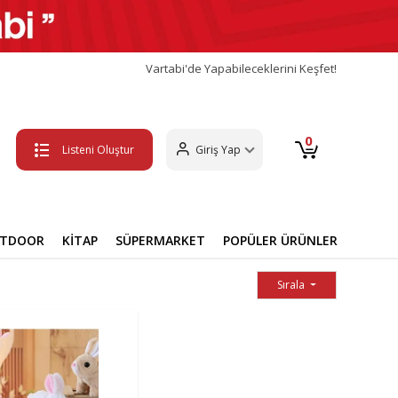
Vartabi'de Yapabileceklerini Keşfet!
0
Listeni Oluştur
Giriş Yap
UTDOOR
KİTAP
SÜPERMARKET
POPÜLER ÜRÜNLER
Sırala