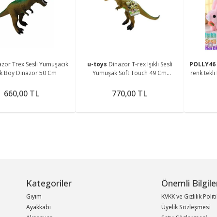
itaplar
Epilatör
Tesettür Giyim
Ev Terliği & Botu
Çocuk ve Ebeveyn Kitapları
Foto & Kamera
Kemer & Pantolon Askısı
 Albümü
Kolonya
Yolluk
Medikal Ekipman
Figür Oyuncaklar
Çay ve Kahve Demleme
Saç Kremi
Broş
cuk Kitapları
 Terlik
Tıraş Makinesi
Eşarp
Acil Durum & Güvenlik Ekipman
Ev Botu
Aktivite & Eğitici Kitaplar
Plaj Giyim
Kemer
k
Cinsel Sağlık
Oyun Hamurları
Mutfak Saklama ve Düzenle
Saç Şekillendirici Ürünler
Yaka İğnesi
bi Kitapları
caklar
kabısı
Saç Düzleştirici
Tesettür Elbise
Tıraş,Ağda ve Epilasyon
Elektrik & Aydınlatma
Ev Terliği
Güvenlik Kiti
Çocuk Bakımı & Ebeveynlik
Bikini Takımı
Pantolon Askısı
Oyuncak Araçlar
Baharatlık
Diğer Aksesuar
an
i
ooter&Paten
Saç Kurutma Makinesi
Tesettür Gömlek
Ağda & Tüy Dökücü
Abajur
Panduf
İlk Yardım Seti
Çocuk Masal ve Öykü Kitabı
Bikini Altı
Saç Aksesuarı
rı
Oyuncak Bebek
itimi
llı Araçlar
let
Tesettür Plaj Giyim
Islak Tıraş
Aplik
Patik
Banyo
Deniz Şortu
Klima & Isıtıcı
Saç Bandı
azor Trex Sesli Yumuşacık
u-toys
Dinazor T-rex Işıklı Sesli
POLLY46
Diğer Oyuncaklar
Ürünleri
isyon
Tesettür Etek
Kaş Makası
Avize
Banyo Tekstili
Mayo
m
Klima
Ayakkabı Bakım Malzemesi
Toka
k Boy Dinazor 50 Cm
Yumuşak Soft Touch 49 Cm
renk tekli 
ık
nleri
ı
Tesettür Ceket & Yelek
Cımbız
Lambader
Banyo Aksesuarları
Bone & Deniz Gözlüğü
Oyuncak
Vantilatör
Taç
660,00 TL
770,00 TL
 Oyuncakları
Tesettür Takımlar
Mayokini
Isıtıcı
Bandana
esuarları
Tesettür Abiye
Pareo
Plaj Havlusu
Kategoriler
Önemli Bilgile
Giyim
KVKK ve Gizlilik Polit
Ayakkabı
Üyelik Sözleşmesi