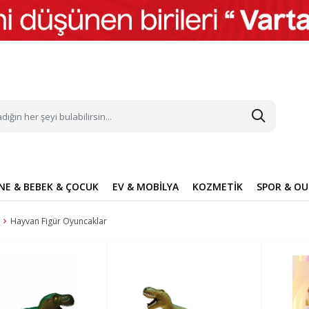
NE & BEBEK & ÇOCUK
EV & MOBİLYA
KOZMETİK
SPOR & O
Hayvan Figür Oyuncaklar
m & Psikoloji
k Bakım
wboard
ve Aksesuarları
abı
TV, Görüntü & Ses Sistemleri
Ev Giyim
Parfüm ve Deodorant
Saat
Halı & Kilim & Paspas
Bot & Çizme
Tekne & Yat Malzemeleri
Çizgi Roman, Dergi ve Gazete
Sağlık
Deniz & Plaj Malzemeleri
Sofra & Mutfak
Bebek Giyim
Saç Bakım
Çevre Birimleri
Diğer Aksesuar
Aksesuar
& Oyun Parkı
akkabısı
Televizyon
Gecelik
Deodorant
Halı
Bot & Bootie
Şişme Bot
Dergi
Genel Sağlık
Ahşap Oyuncaklar
Pişirme
Hastane Çıkışları
Şampuan
Klavye
Anahtarlık
Şal & Fular
im
 ve Kozmetik
ay & Scooter
Kanguru
Ev Sinema Sistemi
Pijama
Parfüm
Mutfak Halısı
Çizme
Su Sporları
Çizgi Roman
Gıda Takviyesi ve Vitamin
Bahçe Oyuncakları
Sofra
Bebek Body & Zıbın
Saç Bakım Seti
Mouse
Tesbih
Şal
arı
 ve Beden Dili
nme ve Emzirme
ga
aklama Aksesuarları
yakkabısı
Sabahlık
Parfüm Seti
Çocuk Halısı
Kar Botu
Dalış Malzemeleri
Mizah & Karikatür
Masaj Aleti
Çocuk Puzzle & Yapboz
Bulaşıklık
Bebek Takımları
Saç Boyası
Notebook Soğutucu
Şemsiye
Kişisel Bakım Aletleri
Fular
Ürünleri
Vücut Spreyi
Kilim
Giyim & Aksesuar
Maske
Peluş Oyuncaklar
Yemek Hazırlık
Müslin Bez
Saç Fırçası ve Tarak
Rozet