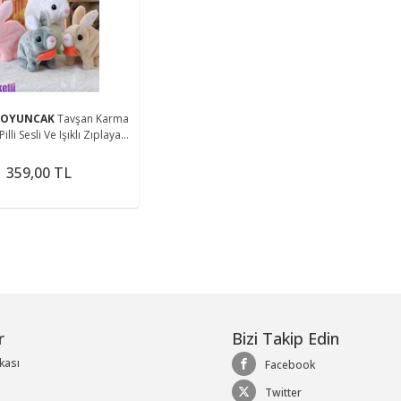
me
 OYUNCAK
Tavşan Karma
Pilli Sesli Ve Işıklı Zıplayan
Peluş
359,00 TL
r
Bizi Takip Edin
ikası
Facebook
Twitter