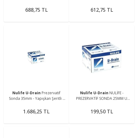
DRAİN XLARGE - 3 ADET
Adet
688,75 TL
612,75 TL
Nulife U-Drain
Prezervatif
Nulife U-Drain
NULİFE -
Sonda 35mm - Yapışkan Şeritli -
PREZERVATİF SONDA 25MM U
50 Adet
DRAİN MEDİUM - 3 ADET
1.686,25 TL
199,50 TL