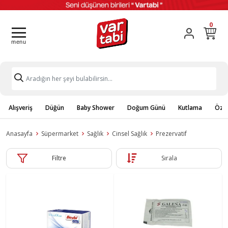
0
Alışveriş
Düğün
Baby Shower
Doğum Günü
Kutlama
Özel
Anasayfa
Süpermarket
Sağlık
Cinsel Sağlık
Prezervatif
Filtre
Sırala