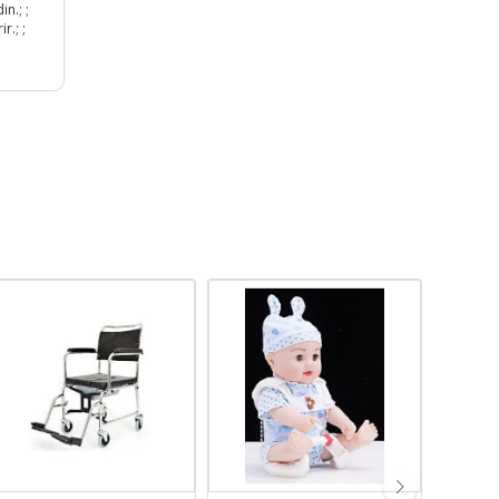
n.; ;
r.; ;