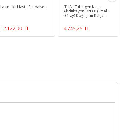
Lazımlıklı Hasta Sandalyesi
İTHAL Tubingen Kalça
Katlanı
Abdüksiyon Ortezi (Small:
Klozeti
0-1 ay) Doğuştan Kalça
Tipi
Çıkığı Ortezi Boncuk Ayarlı
12.122,00 TL
4.745,25 TL
2.308