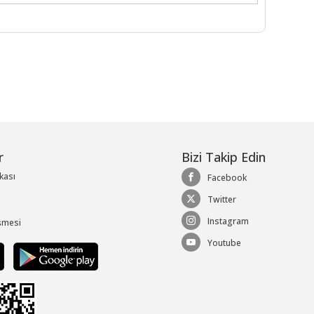
r
Bizi Takip Edin
ikası
Facebook
Twitter
Instagram
şmesi
Youtube