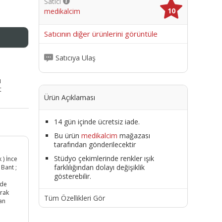
Satıcı
10
medikalcim
me
Satıcının diğer ürünlerini görüntüle
Satıcıya Ulaş
ı
t
Ürün Açıklaması
14 gün içinde ücretsiz iade.
Bu ürün
medikalcim
mağazası
tarafından gönderilecektir
Stüdyo çekimlerinde renkler ışık
 ) İnce
farklılığından dolayı değişiklik
 Bant ;
gösterebilir.
nde
arak
Tüm Özellikleri Gör
an
5