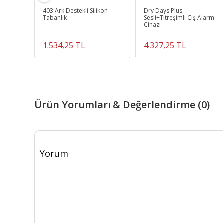
403 Ark Destekli Silikon
Dry Days Plus
Masası
Tabanlık
Sesli+Titreşimli Çiş Alarm
Cihazı
1.534,25 TL
4.327,25 TL
Ürün Yorumları & Değerlendirme (0)
Yorum