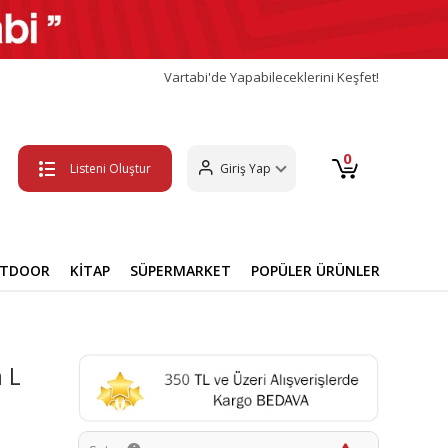
Vartabi'de Yapabileceklerini Keşfet!
0
Listeni Oluştur
Giriş Yap
UTDOOR
KİTAP
SÜPERMARKET
POPÜLER ÜRÜNLER
 L