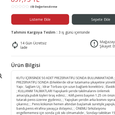
itaplar
Epilatör
Tesettür Giyim
Ev Terliği & Botu
Çocuk ve Ebeveyn Kitapları
Foto & Kamera
Kemer & Pantolon Askısı
 Albümü
Kolonya
Yolluk
Medikal Ekipman
Figür Oyuncaklar
Çay ve Kahve Demleme
Saç Kremi
Broş
(0) Değerlendirme
cuk Kitapları
 Terlik
Tıraş Makinesi
Eşarp
Acil Durum & Güvenlik Ekipman
Ev Botu
Aktivite & Eğitici Kitaplar
Plaj Giyim
Kemer
k
Cinsel Sağlık
Oyun Hamurları
Mutfak Saklama ve Düzenle
Saç Şekillendirici Ürünler
Yaka İğnesi
bi Kitapları
caklar
kabısı
Saç Düzleştirici
Tesettür Elbise
Tıraş,Ağda ve Epilasyon
Elektrik & Aydınlatma
Ev Terliği
Güvenlik Kiti
Çocuk Bakımı & Ebeveynlik
Bikini Takımı
Pantolon Askısı
Listeme Ekle
Sepete Ekle
Oyuncak Araçlar
Baharatlık
Diğer Aksesuar
an
i
ooter&Paten
Saç Kurutma Makinesi
Tesettür Gömlek
Ağda & Tüy Dökücü
Abajur
Panduf
İlk Yardım Seti
Çocuk Masal ve Öykü Kitabı
Bikini Altı
Saç Aksesuarı
rı
Oyuncak Bebek
itimi
llı Araçlar
let
Tesettür Plaj Giyim
Islak Tıraş
Aplik
Patik
Banyo
Deniz Şortu
Klima & Isıtıcı
Saç Bandı
Tahmini Kargoya Teslim :
3 iş günü içerisinde
Diğer Oyuncaklar
Ürünleri
isyon
Tesettür Etek
Kaş Makası
Avize
Banyo Tekstili
Mayo
m
Klima
Ayakkabı Bakım Malzemesi
Toka
Mağazay
14 Gün Ücretsiz
ık
nleri
ı
Tesettür Ceket & Yelek
Cımbız
Lambader
Banyo Aksesuarları
Bone & Deniz Gözlüğü
Vantilatör
Taç
Şikayet E
İade
 Oyuncakları
Tesettür Takımlar
Mayokini
Isıtıcı
Bandana
esuarları
Tesettür Abiye
Pareo
Ürün Bilgisi
Plaj Havlusu
KUTU İÇERİSİNDE 50 ADET PREZERVATİFLİ SONDA BULUNMAKTADIR.;
PREZERVATİFLİ SONDA (Erkeklerde idrar tutamama şikayetine yönelik
Yapı ; Sağlam Uç ; İdrar Torbası için uzun bağlantı konektörü ; Elastik
; KULLANIM TALİMATLARI Yapışkanlı şeride takılmalarını önlemek
amacıyla,pubik tüyleri tıraş ediniz.; ; Kılıfı,penis başının 1.25 cm önü
tutarak penis üzerine giydiriniz.; ; Yapışkan şeridin arka kısmını sıyır
çıkarınız.; ; Penis kökünün hemen altından başlamak suretiyle,yapışk
bandı,penis etrafına yavaşça dolayınız.; ; ÖNEMLİ Sirkülasyonu
engellememesi için sonda çok sıkı olmamalıdır.; Sondayı taktıktan 1