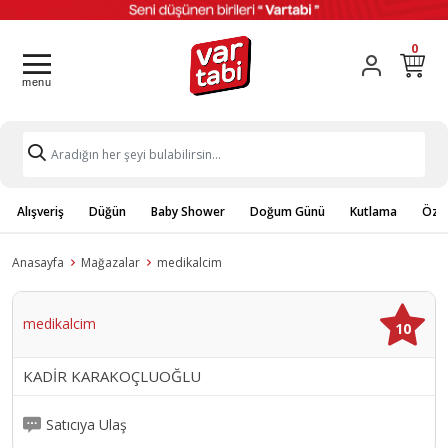
0
Alışveriş
Düğün
Baby Shower
Doğum Günü
Kutlama
Özel
Anasayfa
Mağazalar
medikalcim
medikalcim
10
KADİR KARAKOÇLUOĞLU
Satıcıya Ulaş