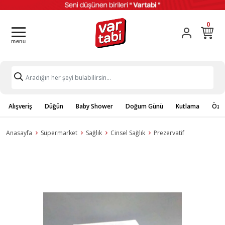
0
Alışveriş
Düğün
Baby Shower
Doğum Günü
Kutlama
Özel
Anasayfa
Süpermarket
Sağlık
Cinsel Sağlık
Prezervatif