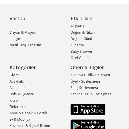
Vartabi
Etkinlikler
SSS
Alışveriş
Vizyon & Misyon
Düğün & Nikah
İletişim
Doğum Günü
Nasıl Satış Yaparım
Kutlama
Baby Shower
Özel Günler
Kategoriler
Önemli Bilgiler
Giyim
KVKK ve Gizlilik Politikası
Ayakkabı
Üyelik Sözleşmesi
Aksesuar
Satış Sözleşmesi
Hobi & Eğlence
Katkıda Bulun Sözleşmesi
Kitap
Elektronik
Anne & Bebek & Çocuk
Ev & Mobilya
Kozmetik & Kişisel Bakım