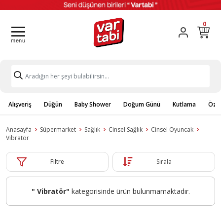
0
Alışveriş
Düğün
Baby Shower
Doğum Günü
Kutlama
Özel
Anasayfa
Süpermarket
Sağlık
Cinsel Sağlık
Cinsel Oyuncak
Vibratör
Filtre
Sırala
" Vibratör"
kategorisinde ürün bulunmamaktadır.