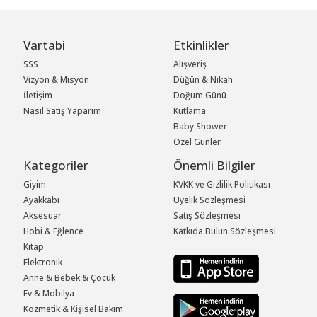
Vartabi
Etkinlikler
SSS
Alışveriş
Vizyon & Misyon
Düğün & Nikah
İletişim
Doğum Günü
Nasıl Satış Yaparım
Kutlama
Baby Shower
Özel Günler
Kategoriler
Önemli Bilgiler
Giyim
KVKK ve Gizlilik Politikası
Ayakkabı
Üyelik Sözleşmesi
Aksesuar
Satış Sözleşmesi
Hobi & Eğlence
Katkıda Bulun Sözleşmesi
Kitap
Elektronik
Anne & Bebek & Çocuk
Ev & Mobilya
Kozmetik & Kişisel Bakım