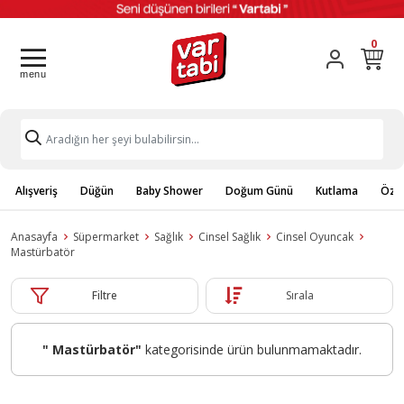
0
Alışveriş
Düğün
Baby Shower
Doğum Günü
Kutlama
Özel
Anasayfa
Süpermarket
Sağlık
Cinsel Sağlık
Cinsel Oyuncak
Mastürbatör
Filtre
Sırala
" Mastürbatör"
kategorisinde ürün bulunmamaktadır.